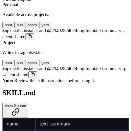
Personal
Available across projects.
npm
bun
pnpm
yarn
$
npx skills-installer add @2949282402/blog-by-ai/text-summary --
client shared
Project
Writes to
.agents/skills
.
npm
bun
pnpm
yarn
$
npx skills-installer add @2949282402/blog-by-ai/text-summary -p
--client shared
Note:
Review the skill instructions before using it.
SKILL.md
View Source
name
text-summary