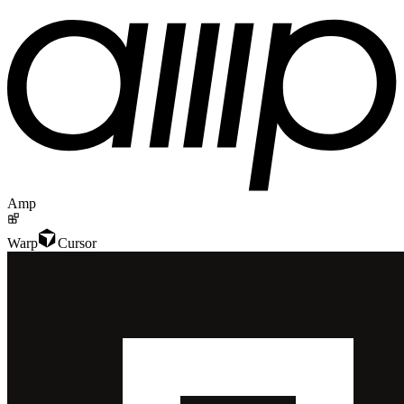
Amp
Warp
Cursor