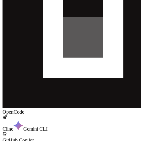
OpenCode
Cline
Gemini CLI
GitHub Copilot