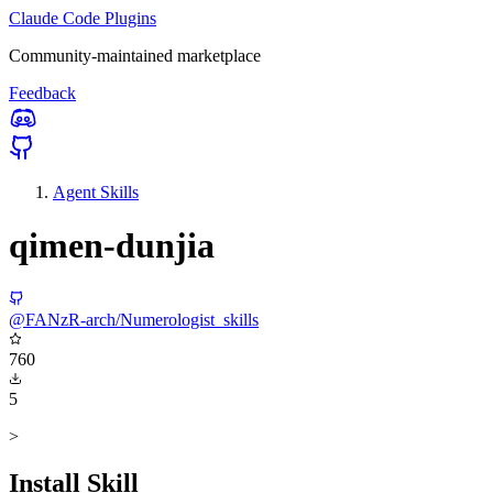
Claude Code Plugins
Community-maintained marketplace
Feedback
Agent Skills
qimen-dunjia
@FANzR-arch/Numerologist_skills
760
5
>
Install Skill