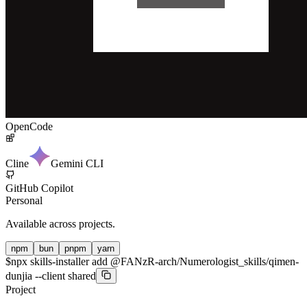
OpenCode
Cline
Gemini CLI
GitHub Copilot
Personal
Available across projects.
npm
bun
pnpm
yarn
$
npx skills-installer add @FANzR-arch/Numerologist_skills/qimen-
dunjia --client shared
Project