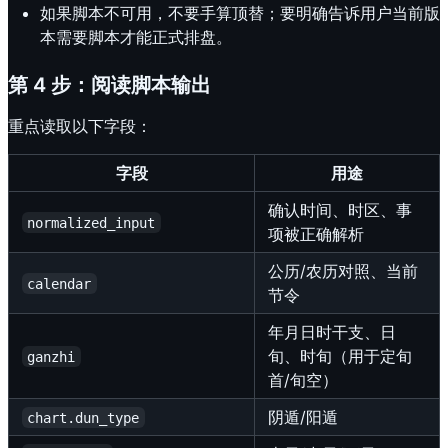
如果脚本不可用，不要手算顶替；要明确告诉用户当前版
本需要脚本才能正式排盘。
第 4 步：阅读脚本输出
重点读取以下字段：
字段
用途
确认时间、时区、事
normalized_input
项被正确解析
公历/农历对照、当前
calendar
节令
年月日时干支、日
旬、时旬（用于定旬
ganzhi
首/旬空）
阴遁/阳遁
chart.dun_type