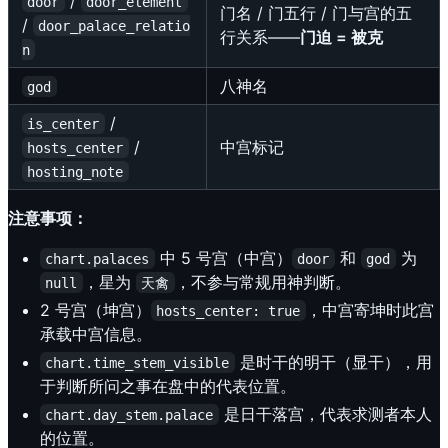
/
door
door_element
门名 / 门五行 / 门与宫的五
/
door_palace_relatio
行关系——
门迫 = 被克
n
八神名
god
/
is_center
/
中宫标记
hosts_center
hosting_note
注意事项：
中 5 号宫（中宫）
和
为
chart.palaces
door
god
，星为
，不参与常规用神判断。
null
天禽
2 号宫（坤宫）
，中宫寄坤时此宫
hosts_center: true
承载中宫信息。
是时干的明干（显干），用
chart.time_stem_visible
于判断所问之事在盘中的代表位置。
是日干落宫，代表求测者本人
chart.day_stem.palace
的位置。