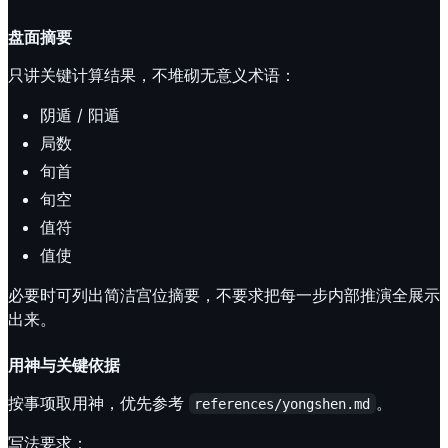
盘面摘要
只讲关键计算结果，不堆砌无意义术语：
阴遁 / 阳遁
局数
旬首
旬空
值符
值使
必要时可列出简洁宫位摘要，不要求把每一步内部推演全展示
出来。
用神与关键依据
按事项取用神，优先参考
。
references/yongshen.md
写法要求：