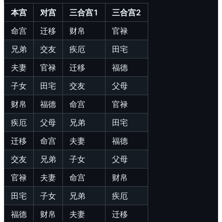
本宫
对宫
三合宫1
三合宫2
命宫
迁移
财帛
官禄
兄弟
交友
疾厄
田宅
夫妻
官禄
迁移
福德
子女
田宅
交友
父母
财帛
福德
命宫
官禄
疾厄
父母
兄弟
田宅
迁移
命宫
夫妻
福德
交友
兄弟
子女
父母
官禄
夫妻
命宫
财帛
田宅
子女
兄弟
疾厄
福德
财帛
夫妻
迁移