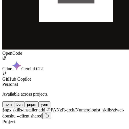
OpenCode
Cline
Gemini CLI
GitHub Copilot
Personal
Available across projects.
npm
bun
pnpm
yarn
$
npx skills-installer add @FANzR-arch/Numerologist_skills/ziwei-
doushu --client shared
Project