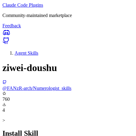
Claude Code Plugins
Community-maintained marketplace
Feedback
Agent Skills
ziwei-doushu
@FANzR-arch/Numerologist_skills
760
4
>
Install Skill