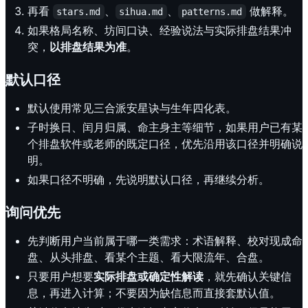
再看
、
、
做解释。
stars.md
sihua.md
patterns.md
如果格局名称、坊间口诀、经验说法与实际排盘结果冲
突，
以排盘结果为准
。
默认口径
默认使用常见三合派安星诀与生年四化表。
子时换日、闰月归属、命主身主等细节，如果用户已有某
个排盘软件或老师的既定口径，优先沿用该口径并明确说
明。
如果口径不明确，先说明默认口径，再继续分析。
询问优先
先判断用户当前属于哪一类需求：术语解释、校对现成命
盘、从头排盘、看某个主题、看大限流年、合盘。
只要用户想要
实际排盘或确定性解读
，就先确认关键信
息，再进入计算；不要因为缺信息而直接套默认值。