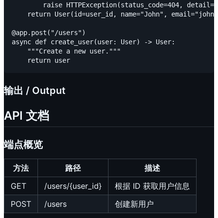
        raise HTTPException(status_code=404, detail="
    return User(id=user_id, name="John", email="john@
@app.post("/users")

async def create_user(user: User) -> User:

    """Create a new user."""

输出 / Output
API 文档
端点概览
方法
路径
描述
GET
/users/{user_id}
根据 ID 获取用户信息
POST
/users
创建新用户