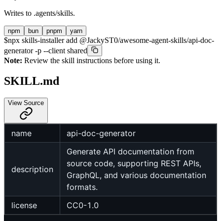
Writes to
.agents/skills
.
npm
bun
pnpm
yarn
$
npx skills-installer add @JackyST0/awesome-agent-skills/api-doc-
generator -p --client shared
Note:
Review the skill instructions before using it.
SKILL.md
View Source
name
api-doc-generator
Generate API documentation from
source code, supporting REST APIs,
description
GraphQL, and various documentation
formats.
license
CC0-1.0