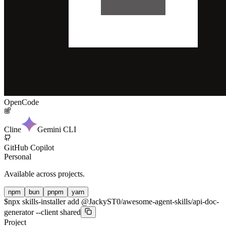
OpenCode
Cline
Gemini CLI
GitHub Copilot
Personal
Available across projects.
npm
bun
pnpm
yarn
$
npx skills-installer add @JackyST0/awesome-agent-skills/api-doc-
generator --client shared
Project