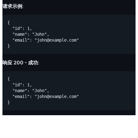
请求示例
:
{

  "id": 1,

  "name": "John",

  "email": "john@example.com"

响应 200 - 成功
:
{

  "id": 1,

  "name": "John",

  "email": "john@example.com"
