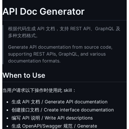
API Doc Generator
根据代码生成 API 文档，支持 REST API、GraphQL 及
多种文档格式。
Generate API documentation from source code,
supporting REST APIs, GraphQL, and various
documentation formats.
When to Use
当用户请求以下操作时使用此 skill：
生成 API 文档 / Generate API documentation
创建接口文档 / Create interface documentation
编写 API 说明 / Write API descriptions
生成 OpenAPI/Swagger 规范 / Generate