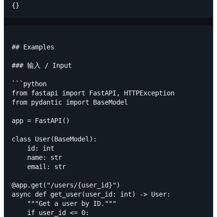
## Examples

### 输入 / Input

```python

from fastapi import FastAPI, HTTPException

from pydantic import BaseModel

app = FastAPI()

class User(BaseModel):

    id: int

    name: str

    email: str

@app.get("/users/{user_id}")

async def get_user(user_id: int) -> User:

    """Get a user by ID."""

    if user_id <= 0:
