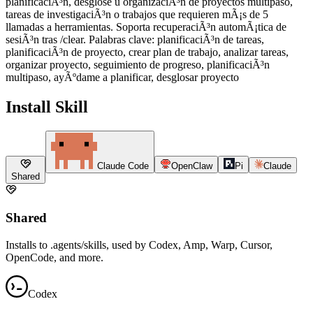
planificaciÃ³n, desglose u organizaciÃ³n de proyectos multipaso,
tareas de investigaciÃ³n o trabajos que requieren mÃ¡s de 5
llamadas a herramientas. Soporta recuperaciÃ³n automÃ¡tica de
sesiÃ³n tras /clear. Palabras clave: planificaciÃ³n de tareas,
planificaciÃ³n de proyecto, crear plan de trabajo, analizar tareas,
organizar proyecto, seguimiento de progreso, planificaciÃ³n
multipaso, ayÃºdame a planificar, desglosar proyecto
Install Skill
Claude Code
OpenClaw
Pi
Claude
Shared
Shared
Installs to .agents/skills, used by Codex, Amp, Warp, Cursor,
OpenCode, and more.
Codex