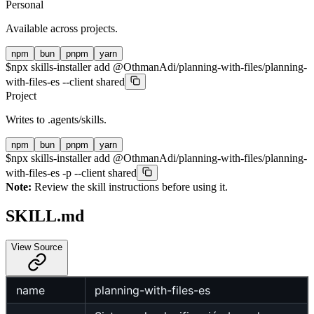
Personal
Available across projects.
npm
bun
pnpm
yarn
$
npx skills-installer add @OthmanAdi/planning-with-files/planning-
with-files-es --client shared
Project
Writes to
.agents/skills
.
npm
bun
pnpm
yarn
$
npx skills-installer add @OthmanAdi/planning-with-files/planning-
with-files-es -p --client shared
Note:
Review the skill instructions before using it.
SKILL.md
View Source
name
planning-with-files-es