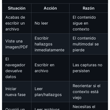
Situación
Acción
Razón
Acabas de
El contenido
escribir un
No leer
sigue en
archivo
contexto
Escribir
El contenido
Viste una
hallazgos
multimodal se
imagen/PDF
inmediatamente
pierde
El
navegador
Escribir en
Las capturas no
devuelve
archivo
persisten
datos
Reorientar si el
Iniciar
Leer
contexto está
nueva fase
plan/hallazgos
viejo
Necesitas el
Ocurrió un
Leer archivos