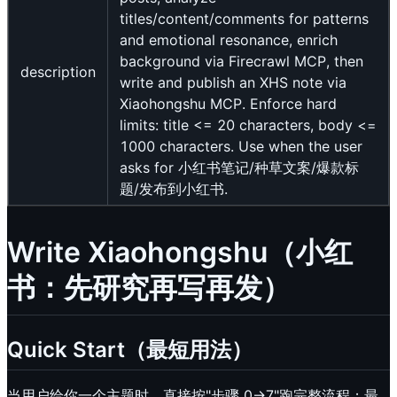
titles/content/comments for patterns
and emotional resonance, enrich
background via Firecrawl MCP, then
description
write and publish an XHS note via
Xiaohongshu MCP. Enforce hard
limits: title <= 20 characters, body <=
1000 characters. Use when the user
asks for 小红书笔记/种草文案/爆款标
题/发布到小红书.
Write Xiaohongshu（小红
书：先研究再写再发）
Quick Start（最短用法）
当用户给你一个主题时，直接按"步骤 0→7"跑完整流程；最