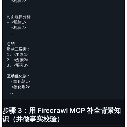
- <规律2>

...

封面规律分析

- <规律1>

- <规律2>

...

总结

爆款三要素：

1. <要素1>

2. <要素2>

3. <要素3>

互动催化剂：

- <催化剂1>

- <催化剂2>

步骤 3：用 Firecrawl MCP 补全背景知
识（并做事实校验）