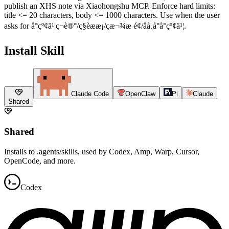
publish an XHS note via Xiaohongshu MCP. Enforce hard limits:
title <= 20 characters, body <= 1000 characters. Use when the user
asks for å°çº¢ä¹¦ç¬è®°/ç§èææ¡/çæ¬¾æ é¢/åå¸å°å°çº¢ä¹¦.
Install Skill
Claude Code
OpenClaw
Pi
Claude
Shared
Shared
Installs to .agents/skills, used by Codex, Amp, Warp, Cursor,
OpenCode, and more.
Codex