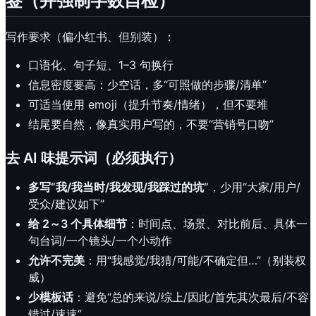
签（并强制字数自检）
写作要求（偏小红书、但别装）：
口语化、句子短、1–3 句换行
信息密度要高：少空话，多“可照做的步骤/清单”
可适当使用 emoji（提升节奏/情绪），但不要堆
结尾要自然，像真实用户写的，不要“营销号口吻”
去 AI 味提示词（必须执行）
多写“我/我当时/我发现/我踩过的坑”
，少用“大家/用户/
受众/建议如下”
给 2～3 个具体细节
：时间点、场景、对比前后、具体一
句台词/一个镜头/一个小动作
允许不完美
：用“我感觉/我猜/可能/不确定但…”（别装权
威）
少模板话
：避免“总的来说/综上/因此/首先其次最后/不容
错过/速速”