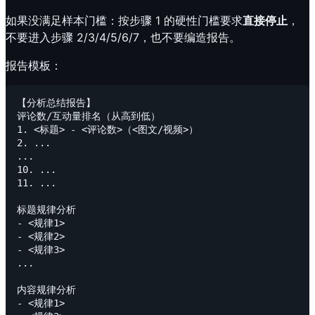
如果没满足样本门槛：按步骤 1 的硬性门槛要求
直接停止
，
不要进入步骤 2/3/4/5/6/7，也不要编造报告。
报告模板：
【分析总结报告】

评论数/互动量排名（从高到低）

1. <标题> - <评论数>（<图文/视频>）

2. ...

...

10. ...

11. ...

标题规律分析

- <规律1>

- <规律2>

- <规律3>

...

内容规律分析

- <规律1>
