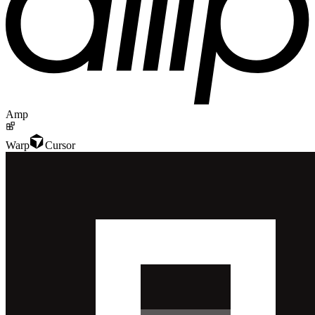
Amp
Warp
Cursor