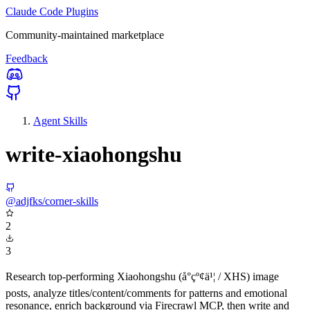
Claude Code Plugins
Community-maintained marketplace
Feedback
Agent Skills
write-xiaohongshu
@adjfks/corner-skills
2
3
Research top-performing Xiaohongshu (å°çº¢ä¹¦ / XHS) image
posts, analyze titles/content/comments for patterns and emotional
resonance, enrich background via Firecrawl MCP, then write and