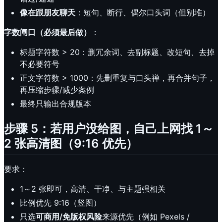
像在跟朋友聊天
：短句、断行、偶尔口头词（但别堆）
字数闸口（必须最后做）
：
标题字符数 > 20：删冗余词、去副标题、改短句、去掉
不必要符号
正文字符数 > 1000：先删重复与口头禅，再合并句子，
再压缩步骤/减少案例
最终只输出合规版本
步骤 5：若用户没给图，自己上网找 1～
2 张高清图（9:16 优先）
要求：
1～2 张即可，高清、干净、与主题强相关
比例优先 9:16（竖图）
只选
可商用/免版权风险
来源优先（例如 Pexels /