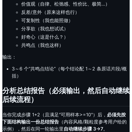
价值观（自律、松弛感、性价比、极简…）
反差/意外（原来这样也行）
可复制性（我也能照做）
分享欲（我也想试试）
好奇心（这是什么？）
共鸣点（我也这样）
输出：
3～6 个“共鸣点结论”（每个结论配 1～2 条原话片段/概
括）
分析总结报告（必须输出，然后自动继续
后续流程）
当你完成步骤 1+2（且满足"可用样本>=10"）后，
必须先按
下面结构输出一份总结报告
（内容风格/颗粒度参考用户给的
示例），然后在同一轮输出里
自动继续步骤 3→7
。