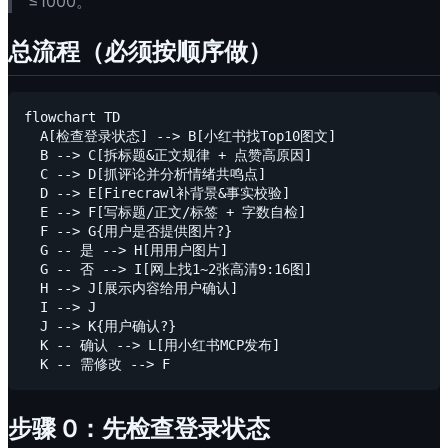
≤1000。
总流程（必须按顺序做）
flowchart TD

  A[检查登录状态] --> B[小红书找Top10图文]

  B --> C[拆标题&正文规律 + 点赞高原因]

  C --> D[抓评论并分析情绪共鸣点]

  D --> E[Firecrawl补背景&事实校验]

  E --> F[写标题/正文/标签 + 字数自检]

  F --> G{用户是否提供图片?}

  G -- 是 --> H[用用户图片]

  G -- 否 --> I[网上找1~2张高清9:16图]

  H --> J[展示内容给用户确认]

  I --> J

  J --> K{用户确认?}

  K -- 确认 --> L[用小红书MCP发布]

步骤 0：先检查登录状态