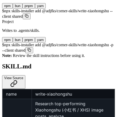
npm
bun
pnpm
yarn
$
npx skills-installer add @adjfks/corner-skills/write-xiaohongshu --
client shared
Project
Writes to
.agents/skills
.
npm
bun
pnpm
yarn
$
npx skills-installer add @adjfks/corner-skills/write-xiaohongshu -p
--client shared
Note:
Review the skill instructions before using it.
SKILL.md
View Source
name
write-xiaohongshu
Research top-performing
Xiaohongshu (小红书 / XHS) image
posts, analyze