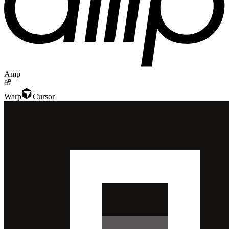
Amp
Warp
Cursor