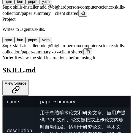
npm
bun
pnpm
yarn
$
npx skills-installer add @bighardperson/computer-science-skills-
collection/paper-summary --client shared
Project
Writes to
.agents/skills
.
npm
bun
pnpm
yarn
$
npx skills-installer add @bighardperson/computer-science-skills-
collection/paper-summary -p --client shared
Note:
Review the skill instructions before using it.
SKILL.md
View Source
name
paper-summary
用于总结学术论文和研究文章。当用户提
供 PDF 文件、论文链接或上传论文内容
时自动触发。适用于研究论文、学术文
description