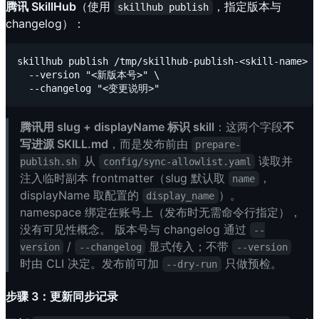
腾讯 SkillHub
（使用
，指定版本与
skillhub publish
changelog）：
skillhub publish /tmp/skillhub-publish-<skill-name> \

  --version "<新版本号>" \

腾讯用 slug + displayName 标识 skill
：这两个字段
不
写进源 SKILL.md
，而是发布前由
prepare-
从
读取并
publish.sh
config/sync-allowlist.yaml
注入临时副本 frontmatter（slug 默认取
，
name
displayName 取配置的
）。
display_name
namespace 绑定在账号上（发布时无需命令行指定），
没有可见性概念。 版本号与 changelog 通过
--
/
显式传入；不带
version
--changelog
--version
时由 CLI 决定。发布前可加
只做预检。
--dry-run
步骤 3：更新同步记录