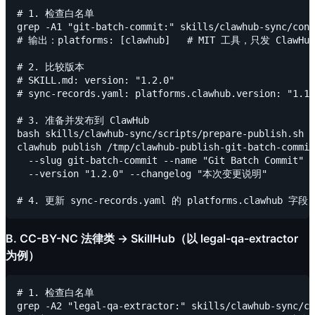
# 1. 检查白名单

grep -A1 "git-batch-commit:" skills/clawhub-sync/conf
# 输出：platforms: [clawhub]   # MIT 工具，只发 ClawHub

# 2. 比较版本

# SKILL.md: version: "1.2.0"

# sync-records.yaml: platforms.clawhub.version: "1.
# 3. 准备并发布到 ClawHub

bash skills/clawhub-sync/scripts/prepare-publish.sh s
clawhub publish /tmp/clawhub-publish-git-batch-commit
  --slug git-batch-commit --name "Git Batch Commit" \

  --version "1.2.0" --changelog "本次变更说明"

B. CC-BY-NC 法律类 → SkillHub（以 legal-qa-extractor
为例）
# 1. 检查白名单

grep -A2 "legal-qa-extractor:" skills/clawhub-sync/co