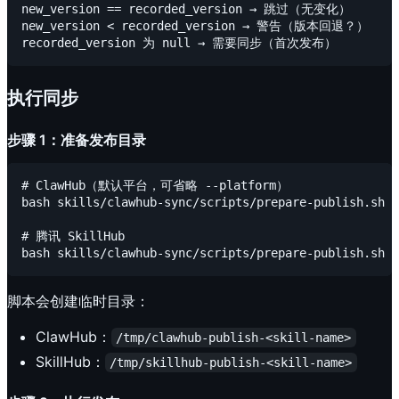
new_version == recorded_version → 跳过（无变化）

new_version < recorded_version → 警告（版本回退？）

执行同步
步骤 1：准备发布目录
# ClawHub（默认平台，可省略 --platform）

bash skills/clawhub-sync/scripts/prepare-publish.sh s
# 腾讯 SkillHub

脚本会创建临时目录：
ClawHub：
/tmp/clawhub-publish-<skill-name>
SkillHub：
/tmp/skillhub-publish-<skill-name>