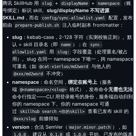
腾讯 SkillHub 用
+
+
（账
slug
displayName
namespace
号绑定）标识 skill。
slug/displayName 不写进源
SKILL.md
，而在
配置，发布
config/sync-allowlist.yaml
前由
注入临时副本 frontmatter：
prepare-publish.sh
slug
：kebab-case，2-128 字符（实测校验正则）。默
认 = skill 目录名（即
）；在
name
sync-
用
字段覆盖（处理重名/被占
allowlist.yaml
slug:
用）。slug 在同一 namespace 下唯一，跨 namespace
可重名（如
与他人的
@cat-xierluo/md2word
不冲突）
@xxx/md2word
namespace
：命名空间，
绑定在账号上
（服务
端
格式），发布命令
无需也无法
@<namespace>/<slug>
命令行指定——CLI 用登录账号的身份，服务端自动归到
你的 namespace 下。你的 namespace 可通
过
查看已发布 skill 的
skillhub search <你的skill>
前缀得知
@xxx/slug
version
：合法 SemVer（
），如
major.minor.patch
。建议从
或
开始。已发布的版本
1.0.0
0.1.0
1.0.0