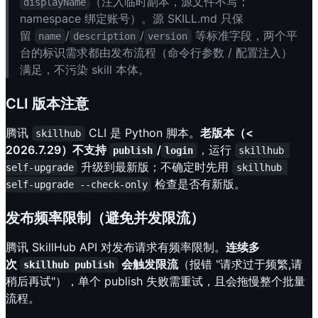
（注入临时副本，源文件不写；
displayName
namespace 绑定账号）。源 SKILL.md 只保
留
/
/
等标准字段，两个平
name
description
version
台的标识需求都由发布流程（命令行参数 / 配置注入）
满足，不污染 skill 本体。
CLI 版本注意
腾讯
CLI 是 Python 脚本。
老版本（<
skillhub
2026.7.29）不支持
/
，运行
publish
login
skillhub 
升级到最新版；不确定时先用
self-upgrade
skillhub 
检查是否有新版。
self-upgrade --check-only
发布频率限制（避免并发限流）
腾讯 SkillHub API 对发布请求有频率限制。
连续多
次
会触发限流
（报错 "请求过于频繁,请
skillhub publish
稍后再试"），单个 publish 失败需重试，且会拖慢整个批量
流程。