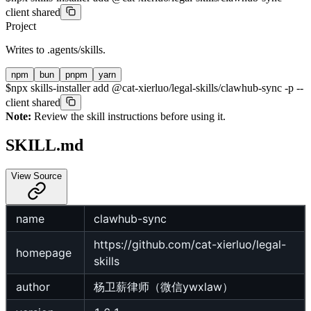
client shared
Project
Writes to
.agents/skills
.
npm
bun
pnpm
yarn
$
npx skills-installer add @cat-xierluo/legal-skills/clawhub-sync -p --
client shared
Note:
Review the skill instructions before using it.
SKILL.md
View Source
name
clawhub-sync
https://github.com/cat-xierluo/legal-
homepage
skills
author
杨卫薪律师（微信ywxlaw）