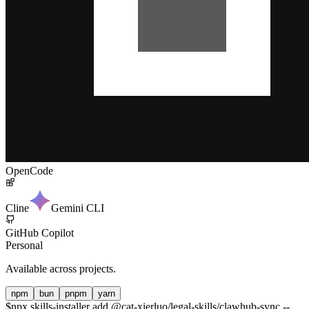
OpenCode
Cline
Gemini CLI
GitHub Copilot
Personal
Available across projects.
npm
bun
pnpm
yarn
$
npx skills-installer add @cat-xierluo/legal-skills/clawhub-sync --