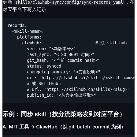
更新
，在
skills/clawhub-sync/config/sync-records.yaml
对应平台下写入记录：
records:

  <skill-name>:

    platforms:

      clawhub:                      # 或 skillhub

        version: "<新版本号>"

        last_sync: "<ISO 8601 时间>"

        git_hash: "<当前 commit hash>"

        status: synced

        changelog_summary: "<变更说明>"

        url: "https://clawhub.ai/skills/<skill-name>"
        # 或 SkillHub：

        # url: "https://skillhub.cn/skills/<slug>"

示例：同步 skill（按分流策略发到对应平台）
A. MIT 工具 → ClawHub（以 git-batch-commit 为例）