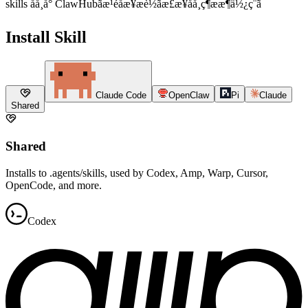
skills åå¸å° ClawHubãæ¹éåæ­¥æè½ãæ£æ¥åå¸ç¶ææ¶ä½¿ç¨ã
Install Skill
Claude Code
OpenClaw
Pi
Claude
Shared
Shared
Installs to .agents/skills, used by Codex, Amp, Warp, Cursor,
OpenCode, and more.
Codex