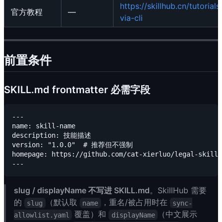
https://skillhub.cn/tutorial
官方教程
—
via-cli
前置条件
SKILL.md frontmatter 必需字段
---

name: skill-name

description: 技能描述

version: "1.0.0"  # 推荐但不强制

homepage: https://github.com/cat-xierluo/legal-skil
slug / displayName 不写进 SKILL.md
。SkillHub 需要
的
（默认取
，重名/被占用时在
slug
name
sync-
覆盖）和
（中文展示
allowlist.yaml
displayName