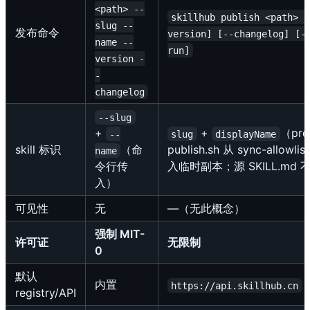
<path> --
skillhub publish <path> [
slug --
发布命令
version] [--changelog] [-
name --
run]
version -
-
changelog
--slug
+
+
（pre
--
slug
displayName
skill 标识
（命
publish.sh 从 sync-allowlis
name
令行传
入临时副本；源 SKILL.md 
入）
可见性
无
—（无此概念）
强制 MIT-
许可证
无限制
0
默认
内置
https://api.skillhub.cn
registry/API