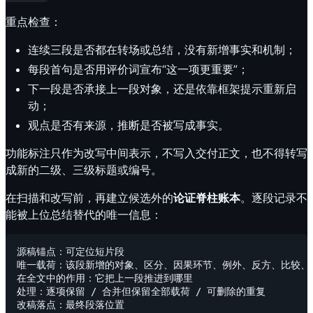
重点检查：
连续三段是否都在转场或总结，没有新增事实和机制；
每段首句是否用评价词宣布“这一项更重要”；
下一段是否承接上一段对象，还是依靠框架提示重新启
动；
观点是否有来源，推断是否被写成事实。
功能标注只作为改写中间表示，不写入交付正文，也不得转写
成新的二级、三级标题或编号。
在扫描和改写前，再建立候选外的
论证脊柱账本
。逐段记录不
能被上位总结替代的唯一信息：
源稿锚点：可定位短片段

唯一载荷：该段新增的对象、区分、因果环节、例外、反方、比较、风
在全文中的作用：它把上一段推进到哪里

处理：逐项保留 / 合并但保留全部载荷 / 可删除的重复
