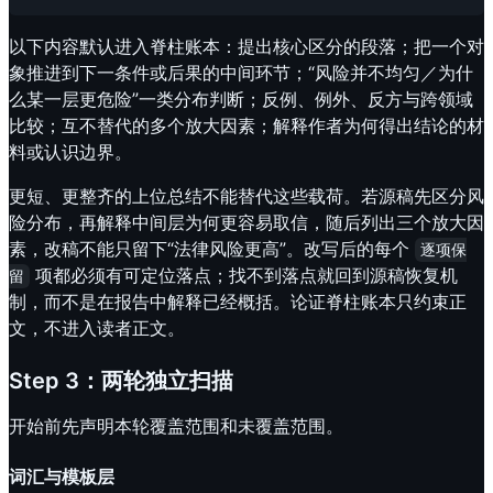
以下内容默认进入脊柱账本：提出核心区分的段落；把一个对
象推进到下一条件或后果的中间环节；“风险并不均匀／为什
么某一层更危险”一类分布判断；反例、例外、反方与跨领域
比较；互不替代的多个放大因素；解释作者为何得出结论的材
料或认识边界。
更短、更整齐的上位总结不能替代这些载荷。若源稿先区分风
险分布，再解释中间层为何更容易取信，随后列出三个放大因
素，改稿不能只留下“法律风险更高”。改写后的每个
逐项保
项都必须有可定位落点；找不到落点就回到源稿恢复机
留
制，而不是在报告中解释已经概括。论证脊柱账本只约束正
文，不进入读者正文。
Step 3：两轮独立扫描
开始前先声明本轮覆盖范围和未覆盖范围。
词汇与模板层