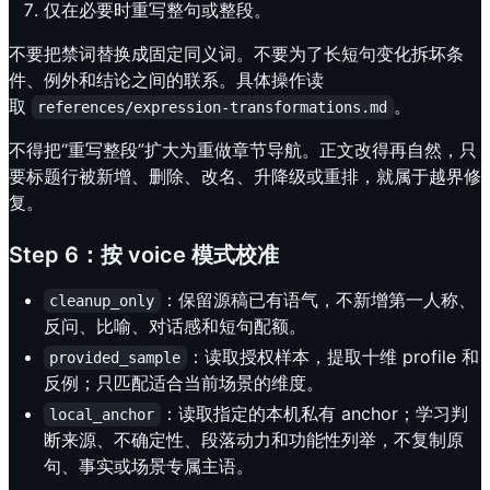
仅在必要时重写整句或整段。
不要把禁词替换成固定同义词。不要为了长短句变化拆坏条
件、例外和结论之间的联系。具体操作读
取
。
references/expression-transformations.md
不得把“重写整段”扩大为重做章节导航。正文改得再自然，只
要标题行被新增、删除、改名、升降级或重排，就属于越界修
复。
Step 6：按 voice 模式校准
：保留源稿已有语气，不新增第一人称、
cleanup_only
反问、比喻、对话感和短句配额。
：读取授权样本，提取十维 profile 和
provided_sample
反例；只匹配适合当前场景的维度。
：读取指定的本机私有 anchor；学习判
local_anchor
断来源、不确定性、段落动力和功能性列举，不复制原
句、事实或场景专属主语。