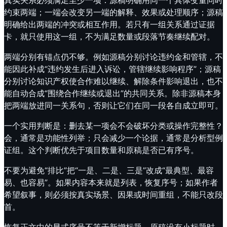
真实关系必须满足至少一项：源稿明确用同一个具体变量同时
约束两端；一端会改变另一端的解释、效果或处理顺序；源稿
明确给出两端的冲突或相互作用。若只有一组关系通过证据
卡，就只使用这一组，不为满足数量或段落节奏继续配对。
两端分别有锚点仍不够。例如源稿分别讨论违约金和管辖，不
能因此补成“违约发生后进入诉讼，管辖继续影响程序”；源稿
分别讨论知识产权使合作难以继续、解除条件影响退出，也不
能自动合成“围绕合作继续或退出”的共同关系。除非源稿本身
把两端放进同一关系句，否则让它们在同一段各自成立即可。
一个实用判断是：删去某一项会不会破坏分类或操作完整性？
会，通常是功能性列举；只会减少一个论据，通常是分析型例
证组。这个判断优先于项目数量和原稿是否已有序号。
不要为避免“排比”把“一是、二是、三是”改成“最典型、最容
易、也容易”。如果内容本来就是列表，恢复序号；如果作者
希望叙事，则必须按真实场景、因果或时间重组，不能只改段
首。