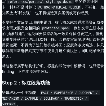
写
中的作者证据
references/personal-style-guide.md
卡。材料不足时标记
。不得把一般
AUTHOR_MATERIAL_NEEDED
知识改成“我发现”，也不得编造真实案例或写作经历。
不要把全文反复出现的主题词、核心概念或普通术语登记成要
求出现次数完全相同的
，例如文章主题本身
protected_span
的“抽象泄露”。这类词要保持名称一致并保留必要定义，但删
除重复段落时允许出现次数下降。若在改写后发现快照误把通
用词锁死，不得为了过门禁机械补回；应废弃该次候选，从只
读源稿重新选择真实字节不变量并建立新快照，同时记录重启
原因。
标题整行属于结构保护项。标题内即使命中模板词，也只记录
finding，不在本流程中改写。
Step 2：标注段落功能
给每段标一个主功能：
FACT / EXPERIENCE / JUDGMENT / 
MECHANISM / EXAMPLE / BOUNDARY / TRANSITION / 
。
SUMMARY