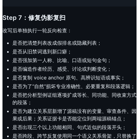
Step 7：修复伪影复扫
改写后单独执行一轮反向检查：
是否把清楚列表改成假排名或隐藏列表；
是否从旧禁词逃到新口癖；
是否强加第一人称、比喻、口语或短句金句；
是否编造作者经历、感受、讨论或判断变化；
是否复制 voice anchor 原句、高辨识短语或事实；
是否为了“自然”损坏专业准确性、必要重复和段落逻辑；
是否把分析型例证组逐项扩成等长、同功能、同收束方式
的段落；
是否为建立关系层新增了源稿没有的变量、审查条件、因
果或后果；关系证据卡是否能定位到两端源稿锚点；
是否出现三个以上功能相同、句式近似的段落开头；
是否跨段、跨节反复使用同一个语义关系骨架，只替换了