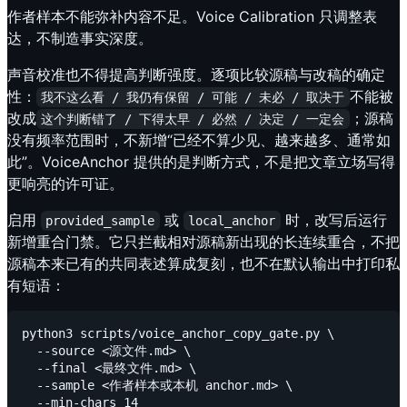
作者样本不能弥补内容不足。Voice Calibration 只调整表
达，不制造事实深度。
声音校准也不得提高判断强度。逐项比较源稿与改稿的确定
性：
不能被
我不这么看 / 我仍有保留 / 可能 / 未必 / 取决于
改成
；源稿
这个判断错了 / 下得太早 / 必然 / 决定 / 一定会
没有频率范围时，不新增“已经不算少见、越来越多、通常如
此”。VoiceAnchor 提供的是判断方式，不是把文章立场写得
更响亮的许可证。
启用
或
时，改写后运行
provided_sample
local_anchor
新增重合门禁。它只拦截相对源稿新出现的长连续重合，不把
源稿本来已有的共同表述算成复刻，也不在默认输出中打印私
有短语：
python3 scripts/voice_anchor_copy_gate.py \

  --source <源文件.md> \

  --final <最终文件.md> \

  --sample <作者样本或本机 anchor.md> \
