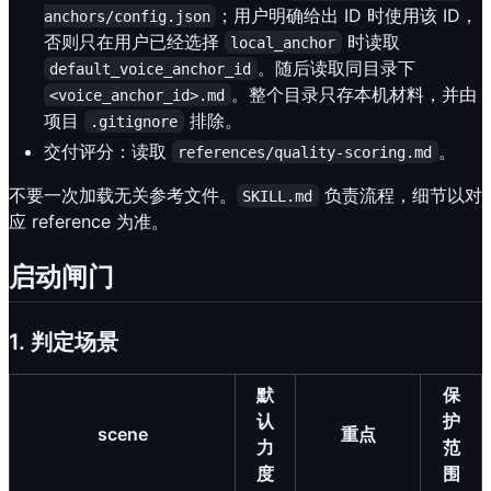
；用户明确给出 ID 时使用该 ID，
anchors/config.json
否则只在用户已经选择
时读取
local_anchor
。随后读取同目录下
default_voice_anchor_id
。整个目录只存本机材料，并由
<voice_anchor_id>.md
项目
排除。
.gitignore
交付评分：读取
。
references/quality-scoring.md
不要一次加载无关参考文件。
负责流程，细节以对
SKILL.md
应 reference 为准。
启动闸门
1. 判定场景
默
保
认
护
scene
重点
力
范
度
围