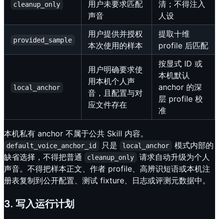
用户未要求匹配
清；不得注入
cleanup_only
声音
人设
用户提供并授权
提取十维
provided_sample
本次使用的样本
profile 后匹配
按显式 ID 或
用户明确要求使
本机默认
用本机个人声
anchor 的深
local_anchor
音，且配置与对
层 profile 校
应文件存在
准
本机私有 anchor 不属于公共 Skill 内容。
只是
模式内部的
default_voice_anchor_id
local_anchor
缺省选择，不得把普通
请求自动升级为个人
cleanup_only
声音。不得把样本正文、作者 profile、高辨识短语或本机注
册表复制到公开配置、测试 fixture、日志或评测元数据中。
3. 写入运行计划