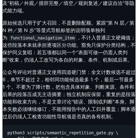
及“初稿／外观／措辞完整／填空／规则复述／建议自洽”等隐
式能力端。
原始候选只用于扩大召回，不是删除配额。紧跟“第 N 层／第
N 种／第 N 步”等显式导航标签的说明项单独列
为
，不计入普通正文硬阈值；
functional_navigation_item
这些段落本来就承担逐项区分功能。豁免只保护分类结构，不
保护同义复唱：若五项都以同一个“表面可做—仍需人类判
断”收束，仍须人工改写为各自的对象、条件、机制或后果。
公众号评论对普通正文使用四道硬门禁：全文计数候选不超过
6，单节不超过 2，相邻同功能候选最多 1 个，最后一节最多
1 个。不要为了降计数，把包含具体对象、判断来源、条件和
后果的段落压成无主语摘要；独立机制应保留，重复的是段落
功能和收束方向，不是文章讨论“错误、限制或判断”本身。脚
本失败必须继续修订，不能用报告中的人工归并覆盖；脚本通
过后仍须人工检查功能性导航项是否真的各有机制。
python3 scripts/semantic_repetition_gate.py \
