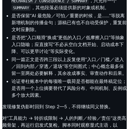
，只允许一个
MECHANISM / CONSEQUENCE / SUMMARY
，其他段落必须提供新的对象或机制。
SUMMARY
是否保留“AI 最危险／可怕／重要的时候，是……”等脱离
新增机制的传播金句；源稿已有也不自动受保护，重复前
文时应删除。
是否把“入口顺滑”换成“更低的入口／低摩擦入口”等抽象
入口隐喻；应直接写“不必从空白文档开始、启动成本下
降、可以更早讨论”等实际变化。
同一篇正文是否跨三段以上反复使用“入口／门槛／进入
／回到内部／穿透／退场”等空间图式；中心概念最多保
留一至两处必要解释，其余改成事实、审查动作和后果。
论证脊柱账本中的每项唯一载荷是否都能在最终稿定位；
是否用一个上位摘要替代了风险分布、中间机制、反例或
多个放大因素。
发现修复伪影时回到 Step 2—5，不得继续同义替换。
对“工具能力 → 转折或限制 → 人的判断／经验／责任”这类高
频骨架，再运行启发式复检。脚本同时观察显式主语，以