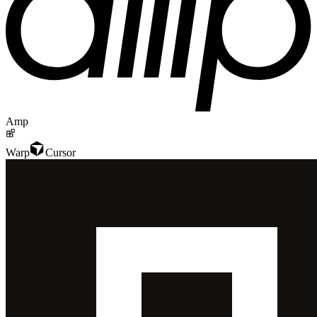
Amp
Warp
Cursor