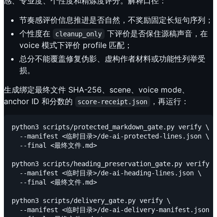
感、专业度、个性度和精炼度评分。解释口径：
节奏感评价信息推进是否自然，不奖励固定长短句序列；
个性度在
下评价是否保住源稿声音，在
cleanup_only
voice 模式下评价 profile 匹配；
总分不能覆盖修复伪影、虚构作者材料或功能性列举受
损。
生成绑定最终文件 SHA-256、scene、voice mode、
anchor ID 和分数的
，再运行：
score-receipt.json
python3 scripts/protected_markdown_gate.py verify \

  --manifest <临时目录>/de-ai-protected-lines.json \

  --final <最终文件.md>

python3 scripts/heading_preservation_gate.py verify \

  --manifest <临时目录>/de-ai-heading-lines.json \

  --final <最终文件.md>

python3 scripts/delivery_gate.py verify \

  --manifest <临时目录>/de-ai-delivery-manifest.json \
