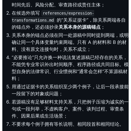
时间先后、风险分配、审查路径或责任主体；
在候选外填写
references/expression-
的“关系证据卡”，除关系两端各自
transformations.md
的锚点外，还必须抄录
关系本身的源稿锚点
；
关系本身的锚点必须在同一处源稿中同时提到两端，或明
确让同一个具体变量约束两端。只有 A 的材料和 B 的材
料、没有原文连接句时，关系不成立；
“必要推论”只允许换一种说法复述源稿已经存在的关系，
不能凭专业常识补出时间顺序、程序路径或共同目标。模
型自身的法律常识、行业惯例和“通常会怎样”不算源稿材
料；
用通过证据卡的关系组织至少两个例子，让后一段承接前
一段留下的对象或问题；
若源稿没有足够材料支持关系，只把例子压缩为诚实的一
句或一段列举，不虚构客户、案件、谈判过程、审查条
件、因果后果或生活场景；
不要求每个例子拥有等长说明、相同段首和相同结论。