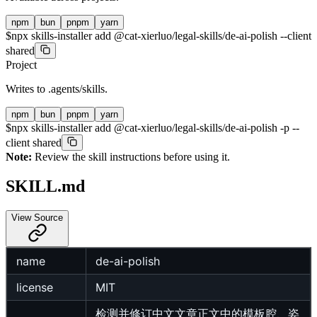
npm
bun
pnpm
yarn
$
npx skills-installer add @cat-xierluo/legal-skills/de-ai-polish --client
shared
Project
Writes to
.agents/skills
.
npm
bun
pnpm
yarn
$
npx skills-installer add @cat-xierluo/legal-skills/de-ai-polish -p --
client shared
Note:
Review the skill instructions before using it.
SKILL.md
View Source
name
de-ai-polish
license
MIT
检测并修订中文文章正文中的模板腔、姿