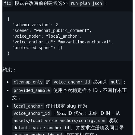
模式在改写前创建候选外
：
fix
run-plan.json
{

  "schema_version": 2,

  "scene": "wechat_public_comment",

  "voice_mode": "local_anchor",

  "voice_anchor_id": "my-writing-anchor-v1",

  "protected_spans": []

约束：
的
必须为
；
cleanup_only
voice_anchor_id
null
使用本次稳定样本 ID，不写样本正
provided_sample
文；
使用稳定 slug 作为
local_anchor
：显式 ID 优先；未给 ID 时，从
voice_anchor_id
读取
assets/local-voice-anchors/config.json
。并要求注册项及同目录
default_voice_anchor_id
均在本机存在；
<voice_anchor_id>.md