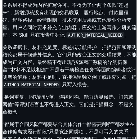
关系层不得成为内容扩写许可。不得为了让两个条款“连起
来”，新增源稿没有出现的交易联系、履行地点、付款里程
碑、程序路径、经营限制、技术使用后果或其他专业分析变
量。用户若同时要求补充专业内容，应交给上游写作／研究流
程；本 Skill 只在报告中标记
。
AUTHOR_MATERIAL_NEEDED
关系证据卡、材料充足度、标题或导航保护、扫描范围和评测
结论都属于候选外信息。它们只能改变正文的处理结果，不能
成为正文内容。最终稿不得出现“按源稿”“源稿的导航仍保
留”“材料不足以相连”“不是若干项检查任务”等面向编辑者或评
测者的解释；材料不足时，直接保留独立例子或压缩列举，把
只写入报告。
AUTHOR_MATERIAL_NEEDED
“换词重复、同功能段落、连续同构、能力边界候选、门禁或
阈值”等评测语言也不得进入正文。它们是扫描概念，不是文
章概念。
“都属于合同风险”“都要结合具体合作”“都需要判断”“都发生在
合作偏离或履行阶段”只是宽泛同类项，不是可写入的关系。