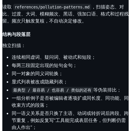
读取
，扫描姿态、对
references/pollution-patterns.md
比、过渡、大词、模糊频次、黑话、强加口语、格式和过程残
留。频次只触发复核，不自动决定修改。
结构与段落层
独立扫描：
连续相同虚词、疑问词、被动式和短段；
每两三段固定出现的短句金句；
同一对象的同义词轮换；
显式列表被改成隐藏列表；
等伪装排比；
最典型 / 最容易 / 也容易 / 类似的还有
一组分析例子是否被编辑者逐项扩成同长度、同功能、同
收束方式的段落；
同一语义关系是否只换了主语、动词或转折词后跨段、跨
节重复，例如反复写“工具能完成表层任务，但判断仍需
由人作出”；