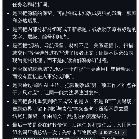
任务名和转折词。
是否把源稿的保留、可能性或未知改成更强的裁断、频率
和必然后果。
是否把内部分析分组写成了新标题，或改动了原有标题的
文字、层级、编号和顺序。
是否把“源稿、导航保留、材料不足、关系证据卡、扫描
或交付”等候选外过程写进了读者正文；证据不足必须表
现为克制处理，而不是向读者解释修订过程。
是否保留或新增“先承认一个前提”一类通用框架启动语，
而没有直接进入事实或判断。
是否通过省略 AI 主语、把限制改成“另一项工作／难点在
于／只对应”，让同一能力边界逃过复扫。
是否把多处重复判断压成“X 的是 A，不是 B”“工具退场／
走到边界，留下判断与责任”等短金句；压缩不是去重，
结尾只保留一个由前文自然抵达的完整结论。
最后一节是否在解释价值、后续任务和责任后，又用同一
组名词压缩总结一次；先给末节逐段标
JUDGMENT / 