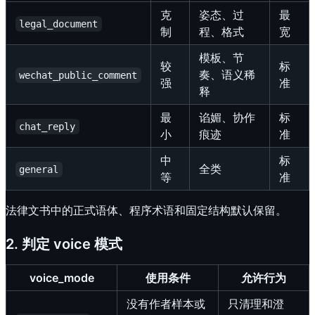
克
姿态、过
最
legal_document
制
程、格式
宽
模板、节
较
标
奏、语义稀
wechat_public_comment
强
准
释
最
谄媚、协作
标
chat_reply
小
痕迹
准
中
标
全类
general
等
准
法律文书中的正式语体、程序术语和固定结构默认保留。
2. 判定 voice 模式
voice_mode
使用条件
允许行为
没有作者样本或
只清理和澄