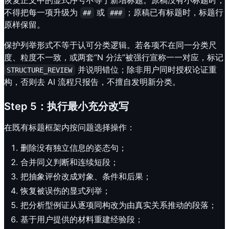
恢复正文中的显式序号不等于新增标题。原稿没有小标题时，
不得把每一项升级为
或
；原稿已有标题时，标题行
##
###
原样保留。
保护列举形式不等于认可分类逻辑。若各项不在同一分类尺
度、粒度不一致，或两套“N 分法”被强行宣称一一对应，标记
并说明错位；除非用户同时授权论证重
STRUCTURE_REVIEW
构，否则去 AI 流程只报告，不擅自发明新分类。
Step 5：执行最小充分改写
在既有标题框架内按问题选择操作：
删除没有独立信息的姿态句；
合并同义判断和连续短段；
把抽象评价改成对象、条件和后果；
恢复被误伤的显式列举；
把分析型例证从逐项同构改为由真实关系推动的段落；
基于用户提供的材料重建经验段；