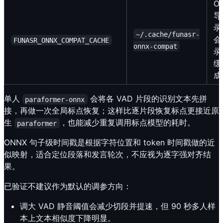
O
导
录
~/.cache/funasr-
会
FUNASR_ONNX_COMPAT_CACHE
onnx-compat
录
缓
成
单人
会将各 VAD 片段的识别文本先拼
paraformer-onnx
接，再做一次全局标点恢复；这样比逐片段恢复标点更接近原
生
，也能减少重复调用标点模型的耗时。
paraformer
ONNX 句子级时间戳是根据字符位置和 token 时间戳做的近
似映射，适合定位段落和发言轮次，不应视为逐字强对齐结
果。
已验证不建议作为默认的调参方向：
调大 VAD 静音阈值会减少切段并提速，但 90 秒多人样
本上文本相似度下降明显。