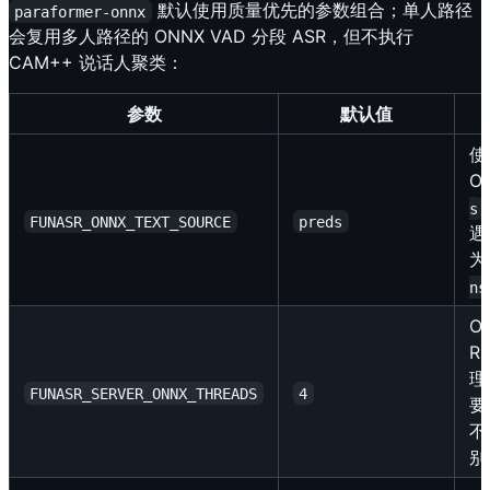
默认使用质量优先的参数组合；单人路径
paraformer-onnx
会复用多人路径的 ONNX VAD 分段 ASR，但不执行
CAM++ 说话人聚类：
参数
默认值
使
O
s
FUNASR_ONNX_TEXT_SOURCE
preds
遇
ns
O
Ru
理
FUNASR_SERVER_ONNX_THREADS
4
要
不
别