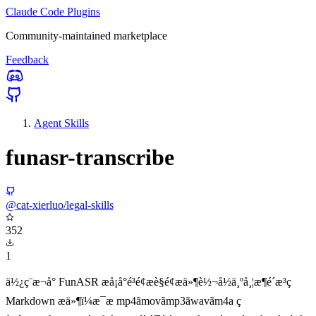
Claude Code Plugins
Community-maintained marketplace
Feedback
Agent Skills
funasr-transcribe
@cat-xierluo/legal-skills
352
1
ä½¿ç¨æ¬å° FunASR æå¡å°é³é¢æè§é¢æä»¶è½¬å½ä¸ºå¸¦æ¶é´æ³ç
Markdown æä»¶ï¼æ¯æ mp4ãmovãmp3ãwavãm4a ç­