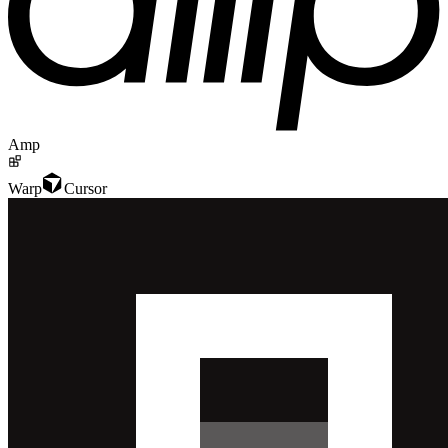
Amp
Warp
Cursor