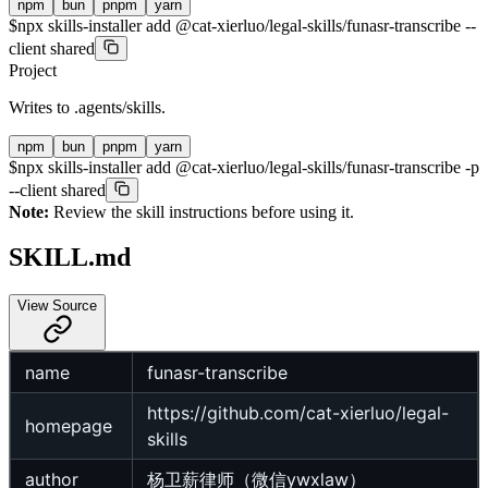
npm
bun
pnpm
yarn
$
npx skills-installer add @cat-xierluo/legal-skills/funasr-transcribe --
client shared
Project
Writes to
.agents/skills
.
npm
bun
pnpm
yarn
$
npx skills-installer add @cat-xierluo/legal-skills/funasr-transcribe -p
--client shared
Note:
Review the skill instructions before using it.
SKILL.md
View Source
name
funasr-transcribe
https://github.com/cat-xierluo/legal-
homepage
skills
author
杨卫薪律师（微信ywxlaw）