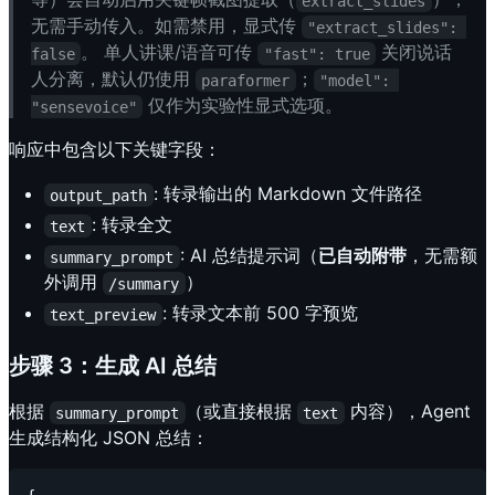
extract_slides
无需手动传入。如需禁用，显式传
"extract_slides": 
。 单人讲课/语音可传
关闭说话
false
"fast": true
人分离，默认仍使用
；
paraformer
"model": 
仅作为实验性显式选项。
"sensevoice"
响应中包含以下关键字段：
: 转录输出的 Markdown 文件路径
output_path
: 转录全文
text
: AI 总结提示词（
已自动附带
，无需额
summary_prompt
外调用
）
/summary
: 转录文本前 500 字预览
text_preview
步骤 3：生成 AI 总结
根据
（或直接根据
内容），Agent
summary_prompt
text
生成结构化 JSON 总结：