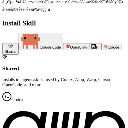
å¸¸è§æ ¼å¼ãæ¬æè½åºå¨ç¨æ·éè¦è¯­é³è½¬æå­ãä¼è®®è®°å½ãè§é¢å­
å¹ãæ­å®¢è½¬å½æ¶ä½¿ç¨ã
Install Skill
Claude Code
OpenClaw
Pi
Claude
Shared
Shared
Installs to .agents/skills, used by Codex, Amp, Warp, Cursor,
OpenCode, and more.
Codex