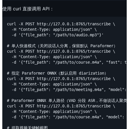
使用 curl 直接调用 API：
curl -X POST http://127.0.0.1:8765/transcribe \

  -H "Content-Type: application/json" \

  -d '{"file_path": "/path/to/audio.mp3"}'

# 单人快速模式（关闭说话人分离，保留默认 Paraformer）

curl -X POST http://127.0.0.1:8765/transcribe \

  -H "Content-Type: application/json" \

  -d '{"file_path": "/path/to/course.m4a", "fast": tr
# 指定 Paraformer ONNX（默认启用 diarization）

curl -X POST http://127.0.0.1:8765/transcribe \

  -H "Content-Type: application/json" \

  -d '{"file_path": "/path/to/meeting.m4a", "model": 
# Paraformer ONNX 单人路径（VAD 分段 ASR，不做说话人聚类）
curl -X POST http://127.0.0.1:8765/transcribe \

  -H "Content-Type: application/json" \

  -d '{"file_path": "/path/to/course.m4a", "model": "
# 提取视频关键帧截图
