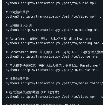
python3 scripts/transcribe.py /path/to/audio.mp3

# 指定输出路径

python3 scripts/transcribe.py /path/to/video.mp4 -o t
# 启用说话人分离

python3 scripts/transcribe.py /path/to/meeting.m4a --
# Paraformer ONNX（更快；默认仍支持 diarization）

python3 scripts/transcribe.py /path/to/meeting.m4a --
# Paraformer ONNX 单人路径（VAD 分段 ASR，不做说话人聚类）
python3 scripts/transcribe.py /path/to/course.m4a --m
# 单人讲课快速模式（关闭说话人分离，保留默认 Paraformer）

python3 scripts/transcribe.py /path/to/course.m4a --f
# 批量转录目录

python3 scripts/transcribe.py /path/to/media_folder/

# 提取视频关键帧截图（PPT幻灯片）

python3 scripts/transcribe.py /path/to/video.mp4 --sl