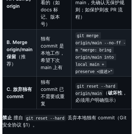
看的（如
main，先确认无保护规
origin
docs 标
则；如保护则改 PR 流
记、版本
程）
号）
git merge 
独有
B. Merge
origin/main --no-ff -
commit 是
origin/main
m "merge: bring 
本地工作，
保留
（推
origin/main into 
希望下次
荐）
local main + 
main 上有
preserve <描述>"
独有
git reset --hard 
C. 放弃独有
commit 已
（
破坏性
，
origin/main
commit
不需要或重
必须用户明确指示）
复
禁止
擅自
丢弃本地独有 commit（Git
git reset --hard
安全协议 §1）。