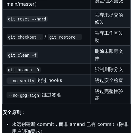
覆盖他人提交
main/master）
丢弃未提交的
git reset --hard
修改
丢弃工作区改
/
git checkout .
git restore .
动
删除未跟踪文
git clean -f
件
强制删除分支
git branch -D
跳过 hooks
绕过安全检查
--no-verify
绕过完整性验
跳过签名
--no-gpg-sign
证
安全原则
：
永远创建新 commit，而非 amend 已有 commit（除非
用户明确要求）