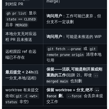
merge）
到对应 PR
显示
gh pr list
询问用户
：工作可能已废弃，但
state == CLOSED
分支不一定该删
且非
MERGED
本地分支无对应远
询问用户
：可能是未推送的 WIP
程 PR 且未推送
或
git fetch --prune
git 
远程跟踪 ref 在远
清理本地
remote prune origin
端已不存在
引用
保留——活跃,可能是刚开展或刚
最后提交 < 24h
(任
重跑的工作
(陷阱 2)。即使
--
一分支,本地/远程)
也别删
merged main
worktree 有未提交
保留 worktree + 分支,绝不
--
改动(
删
。
会丢弃未提
git -C <wt> 
force
--force
非空)
交工作
status