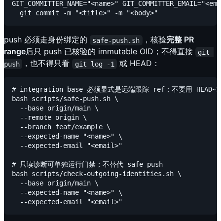
GIT_COMMITTER_NAME="<name>" GIT_COMMITTER_EMAIL="<ema
push 必须走身份绑定的
，核验
完整 PR
safe-push.sh
range
后只 push 已核验的 immutable OID；不得直接
git 
，也不得只看
或 HEAD：
push
git log -1
# integration base 必须显式是远端跟踪 ref；不要用 HEAD~
bash scripts/safe-push.sh \

  --base origin/main \

  --remote origin \

  --branch feat/example \

  --expected-name "<name>" \

  --expected-email "<email>"

# 只读诊断可单独运行门禁；不替代 safe-push

bash scripts/check-outgoing-identities.sh \

  --base origin/main \

  --expected-name "<name>" \
