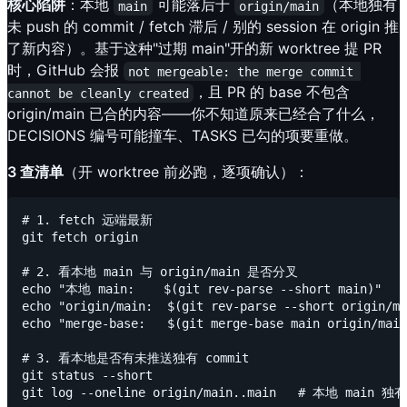
核心陷阱
：本地
可能落后于
（本地独有
main
origin/main
未 push 的 commit / fetch 滞后 / 别的 session 在 origin 推
了新内容）。基于这种"过期 main"开的新 worktree 提 PR
时，GitHub 会报
not mergeable: the merge commit 
，且 PR 的 base 不包含
cannot be cleanly created
origin/main 已合的内容——你不知道原来已经合了什么，
DECISIONS 编号可能撞车、TASKS 已勾的项要重做。
3 查清单
（开 worktree 前必跑，逐项确认）：
# 1. fetch 远端最新

git fetch origin

# 2. 看本地 main 与 origin/main 是否分叉

echo "本地 main:    $(git rev-parse --short main)"

echo "origin/main:  $(git rev-parse --short origin/ma
echo "merge-base:   $(git merge-base main origin/main
# 3. 看本地是否有未推送独有 commit

git status --short
