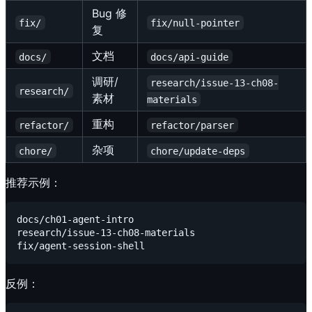
Bug 修
fix/
fix/null-pointer
复
文档
docs/
docs/api-guide
调研/
research/issue-13-ch08-
research/
素材
materials
重构
refactor/
refactor/parser
杂项
chore/
chore/update-deps
推荐示例：
docs/ch01-agent-intro

research/issue-13-ch08-materials

反例：