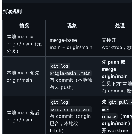
判读规则
：
情况
现象
处理
本地 main =
merge-base =
直接开
origin/main（无
main = origin/main
worktree，放
分叉）
先 push 或
git log 
merge
本地 main 领先
origin/main..main
origin/main
，
origin/main
有 commit（本地独
定见下方"本地
有未 push）
有 commit 处
先
git log 
git pull -
main..origin/main
no-
本地 main 落后
有 commit（origin
（mer
rebase
origin/main
已合，本地没
origin/main
fetch）
开 worktree