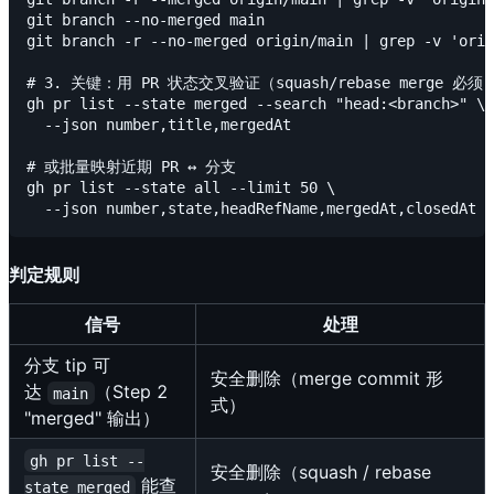
git branch --no-merged main

git branch -r --no-merged origin/main | grep -v 'orig
# 3. 关键：用 PR 状态交叉验证（squash/rebase merge 必须）
gh pr list --state merged --search "head:<branch>" \

  --json number,title,mergedAt

# 或批量映射近期 PR ↔ 分支

gh pr list --state all --limit 50 \

判定规则
信号
处理
分支 tip 可
安全删除（merge commit 形
达
（Step 2
main
式）
"merged" 输出）
gh pr list --
安全删除（squash / rebase
能查
state merged