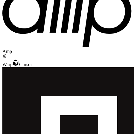
Amp
Warp
Cursor