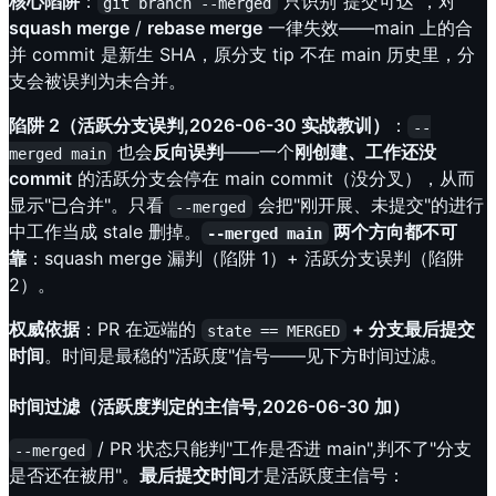
核心陷阱
：
只识别"提交可达"，对
git branch --merged
squash merge
/
rebase merge
一律失效——main 上的合
并 commit 是新生 SHA，原分支 tip 不在 main 历史里，分
支会被误判为未合并。
陷阱 2（活跃分支误判,2026-06-30 实战教训）
：
--
也会
反向误判
——一个
刚创建、工作还没
merged main
commit
的活跃分支会停在 main commit（没分叉），从而
显示"已合并"。只看
会把"刚开展、未提交"的进行
--merged
中工作当成 stale 删掉。
两个方向都不可
--merged main
靠
：squash merge 漏判（陷阱 1）+ 活跃分支误判（陷阱
2）。
权威依据
：PR 在远端的
+ 分支最后提交
state == MERGED
时间
。时间是最稳的"活跃度"信号——见下方时间过滤。
时间过滤（活跃度判定的主信号,2026-06-30 加）
/ PR 状态只能判"工作是否进 main",判不了"分支
--merged
是否还在被用"。
最后提交时间
才是活跃度主信号：