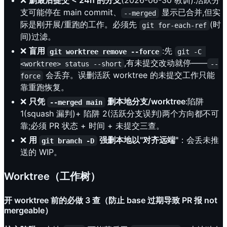
❌
删最后提交 < 24h 的分支
(2026-06-30 教训):活跃分
支可能停在 main commit、
显示已合并,但实
--merged
际是刚开展/重跑的工作。必须先
(时
git for-each-ref
间)过滤。
❌
盲用
:先
git worktree remove --force
git -C 
,有未提交改动就停——
<worktree> status --short
--
会丢弃。误删活跃 worktree 的未提交工作只能
force
靠重跑恢复。
❌
只凭
删本地分支/worktree
:陷阱
--merged main
1(squash 漏判)+ 陷阱 2(活跃分支误判)两个方向都不可
靠;必须 PR 状态 + 时间 + 未提交三查。
❌
用
强删本地以"对齐远端"
：会丢未推
git branch -D
送的 WIP。
Worktree（工作树）
开 worktree 前的必做 3 查（防止 base 过期导致 PR 报 not
mergeable）