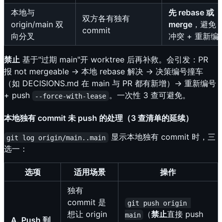
本地与
先 rebase 或
双方各有独有
origin/main 双
merge
，避免 
commit
向分叉
冲突 + 重新编
禁止
基于"过期 main"开 worktree 后再补救。会引发：PR
报 not mergeable → 本地 rebase 解决 → 决策编号撞车
（如 DECISIONS.md 在 main 与 PR 都有新增）→ 重新编号
+ push
。一次性 3 查可避免。
--force-with-lease
本地独有 commit 未 push 的处理（3 查清单的延续）
显示本地独有 commit 时，三
git log origin/main..main
选一：
选项
适用场景
操作
独有
commit 是
git push origin 
想让 origin
（
禁止
直接 push
main
A. Push 到