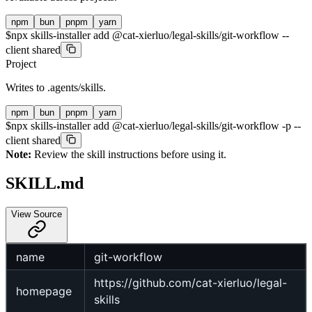
npm
bun
pnpm
yarn
$
npx skills-installer add @cat-xierluo/legal-skills/git-workflow --
client shared
Project
Writes to
.agents/skills
.
npm
bun
pnpm
yarn
$
npx skills-installer add @cat-xierluo/legal-skills/git-workflow -p --
client shared
Note:
Review the skill instructions before using it.
SKILL.md
View Source
name
git-workflow
https://github.com/cat-xierluo/legal-
homepage
skills