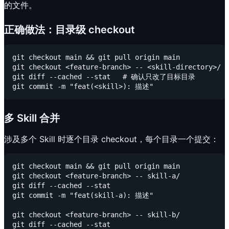
的文件。
正确做法：目录级 checkout
git checkout main && git pull origin main

git checkout <feature-branch> -- <skill-directory>/

git diff --cached --stat   # 确认只改了目标目录

多 Skill 合并
涉及多个 Skill 时逐个目录 checkout，每个目录一个提交：
git checkout main && git pull origin main

git checkout <feature-branch> -- skill-a/

git diff --cached --stat

git commit -m "feat(skill-a): 描述"

git checkout <feature-branch> -- skill-b/

git diff --cached --stat
