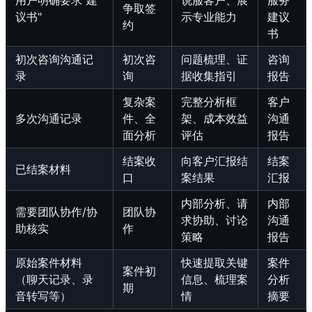
用户明确要求"建
说服客户、展
服务
争取签
议书"
示专业能力
建议
约
书
初次咨询沟通记
初次咨
问题梳理、证
咨询
录
询
据收集指引
报告
复杂案
完整分析框
客户
多次沟通记录
件、全
架、成本效益
沟通
面分析
评估
报告
结案收
向客户汇报结
结案
已结案材料
口
案结果
汇报
内部分析、请
内部
需要团队协作/协
团队协
求协助、讨论
沟通
助核实
作
策略
报告
原始案件材料
快速提取关键
案件
案件初
（聊天记录、录
信息、梳理案
分析
期
音转写等）
情
摘要