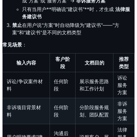
成"方案"或"服务方案" →
非诉服务方案
只有当用户**明确说"建议书"**时，才生成
法律服
务建议书
禁止
在用户说"方案"时自动降级为"建议书"——"方
案"和"建议书"是不同的文档类型
常见场景
：
客户阶
推荐
输入内容
文档目的
段
类型
诉讼
诉讼/争议案件材
任何阶
展示服务思路
服务
料
段
和工作计划
方案
非诉
非诉项目背景材
任何阶
分阶段服务规
服务
料
段
划、团队配置
方案
法律
沟通后