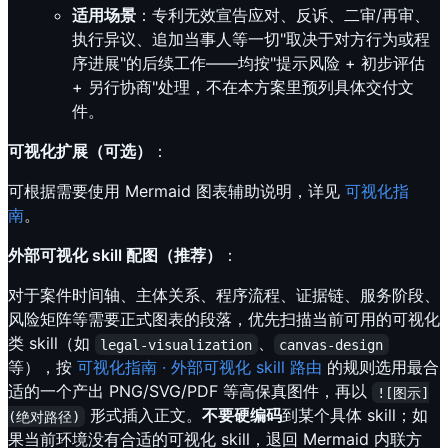
适用场景
：专利无效宣告应对、反诉、二审/再审、
执行异议、追加当事人等一切"取决于对方行为或程
序进展"的后续工作——均按"提示风险 + 初步评估
+ 另行协商"处理，不在本方案里预列具体交付文
件。
可视化扩展（可选）
：
可根据需要使用 Mermaid 图表辅助说明，详见
可视化指
南
。
外部可视化 skill 配图（推荐）
：
对于案件时间轴、主体关系、程序流程、证据链、服务阶段、
风险矩阵等需要正式图表的段落，优先扫描当前可用的可视化
类 skill（如
、
legal-visualization
canvas-design
等），按
可视化指南 · 外部可视化 skill 路由
的规则选用最合
适的一个产出 PNG/SVG/PDF 等高保真图件，再以
![图示]
形式插入正文。
不要硬编码
到某个具体 skill；如
(绝对路径)
果当前环境没有合适的可视化 skill，退回 Mermaid 内联方