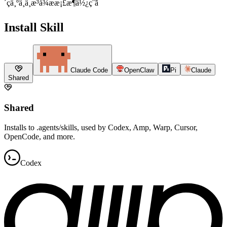
´çä¸ºä¸ä¸æ³å¾ææ¡£æ¶ä½¿ç¨ã
Install Skill
Claude Code
OpenClaw
Pi
Claude
Shared
Shared
Installs to .agents/skills, used by Codex, Amp, Warp, Cursor,
OpenCode, and more.
Codex