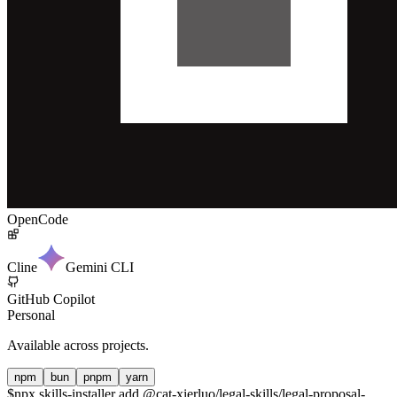
OpenCode
Cline
Gemini CLI
GitHub Copilot
Personal
Available across projects.
npm
bun
pnpm
yarn
$
npx skills-installer add @cat-xierluo/legal-skills/legal-proposal-