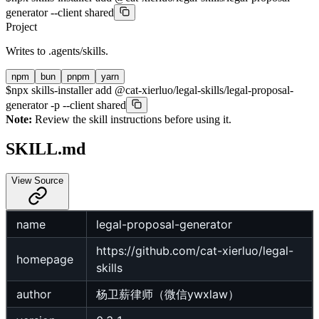
generator --client shared
Project
Writes to
.agents/skills
.
npm
bun
pnpm
yarn
$
npx skills-installer add @cat-xierluo/legal-skills/legal-proposal-
generator -p --client shared
Note:
Review the skill instructions before using it.
SKILL.md
View Source
name
legal-proposal-generator
https://github.com/cat-xierluo/legal-
homepage
skills
author
杨卫薪律师（微信ywxlaw）