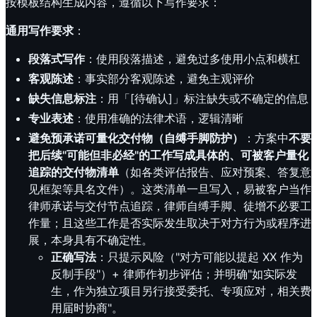
按模板结构生成内容，遵循以下写作要求：
通用写作要求
：
段落式写作
：使用段落描述，避免过多使用小点和横杠
客观陈述
：事实部分客观陈述，避免主观评价
缺失信息标注
：用「[待确认]」标注缺失或不确定的信息
专业表述
：使用准确的法律术语，逻辑清晰
避免预承诺可量化交付物（自缚手脚防护）
：方案中
不要
把后续"可能但非必经"的工作写成具体的、可被客户量化
追踪的交付物清单
（如各类评估报告、应对预案、答复意
见框架等具名文件）。这类清单一旦写入，易被客户当作
律师承诺与交付节点追踪，律师自缚手脚、徒增不必要工
作量；且这些工作是否实际发生取决于对方行为或程序进
展，本身具有不确定性。
正确写法
：只提示风险（"对方可能以提起 XX 作为
反制手段"）+ 律师作初步评估；并明确"如实际发
生，作为独立项目另行接受委托、专项应对，相关费
用届时协商"。