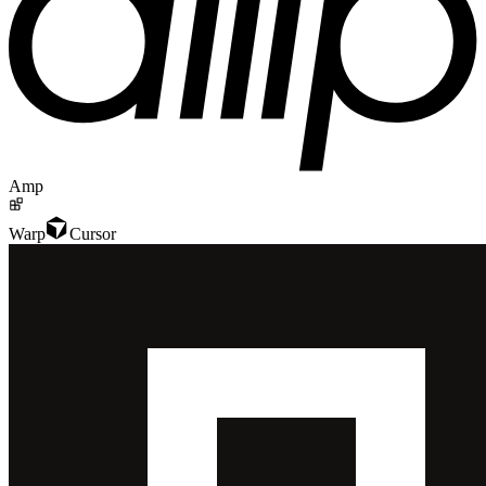
Amp
Warp
Cursor