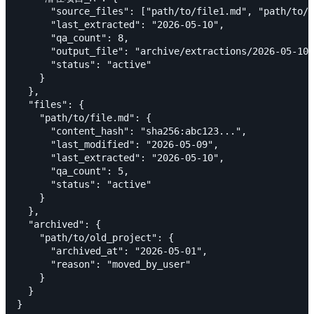
      "source_files": ["path/to/file1.md", "path/to/f
      "last_extracted": "2026-05-10",

      "qa_count": 8,

      "output_file": "archive/extractions/2026-05-1
      "status": "active"

    }

  },

  "files": {

    "path/to/file.md": {

      "content_hash": "sha256:abc123...",

      "last_modified": "2026-05-09",

      "last_extracted": "2026-05-10",

      "qa_count": 5,

      "status": "active"

    }

  },

  "archived": {

    "path/to/old_project": {

      "archived_at": "2026-05-01",

      "reason": "moved_by_user"

    }

  }
