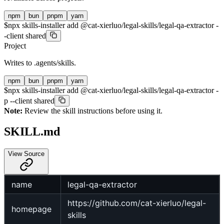
npm
bun
pnpm
yarn
$
npx skills-installer add @cat-xierluo/legal-skills/legal-qa-extractor -
-client shared
Project
Writes to
.agents/skills
.
npm
bun
pnpm
yarn
$
npx skills-installer add @cat-xierluo/legal-skills/legal-qa-extractor -
p --client shared
Note:
Review the skill instructions before using it.
SKILL.md
View Source
name
legal-qa-extractor
https://github.com/cat-xierluo/legal-
homepage
skills