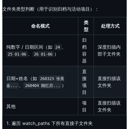
文件夹类型判断（用于识别归档与活动项目）：
类
命名模式
处理方式
型
归
纯数字 / 日期区间（如
、
档
深度扫描内
24
、
）
容
部子文件夹
25 01-06
26 01-06
器
直
日期+姓名（如
接
直接扫描该
260323 张美
、
）
项
文件夹
金...
260404 顾忆芬...
目
项
直接扫描该
其他
目
文件夹
遍历 watch_paths 下所有直接子文件夹