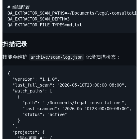
# 编辑配置

QA_EXTRACTOR_SCAN_PATHS=~/Documents/legal-consultatio
QA_EXTRACTOR_SCAN_DEPTH=3

扫描记录
技能会维护
记录扫描状态：
archive/scan-log.json
{

  "version": "1.1.0",

  "last_full_scan": "2026-05-10T23:00:00+08:00",

  "watch_paths": [

    {

      "path": "~/Documents/legal-consultations",

      "last_scanned": "2026-05-10T23:00:00+08:00",

      "status": "active"

    }

  ],

  "projects": {

    "潜在项目_A": {
