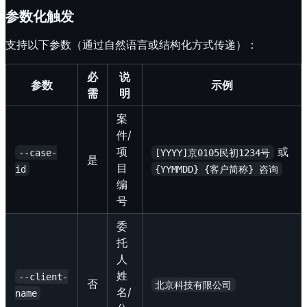
参数化触发
支持以下参数（通过自然语言或结构化方式传递）：
必
说
参数
示例
需
明
案
件/
项
或
--case-
[YYYY]京0105民初1234号
是
目
id
{YYMMDD} {客户简称} 咨询
编
号
委
托
人
姓
--client-
否
北京科技有限公司
名/
name