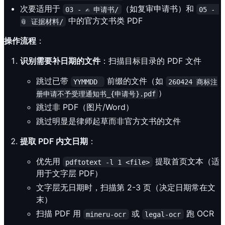
次要适用于
（如复审申请书）和
03 - ✍️ 申请书/
05 - 
中的官方文书类 PDF
📎 证据材料/
操作流程
：
识别需要补日期的文件
：扫描目标目录的 PDF 文件
跳过已带
前缀的文件（如
YYMMDD 
260424 商标注
）
册申请不予受理通知书_{申请号}.pdf
跳过非 PDF（图片/Word）
跳过明显是律师起草而非官方文书的文件
提取 PDF 内文日期
：
优先用
提取首页文本（适
pdftotext -l 1 <file>
用于文字层 PDF）
文字层无日期时，扫描第 2-3 页（决定日期常在文
末）
扫描 PDF 用
或
跑 OCR
mineru-ocr
legal-ocr