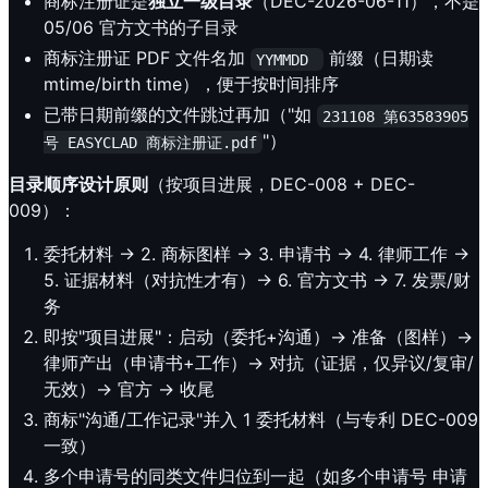
商标注册证是
独立一级目录
（DEC-2026-06-11），不是
05/06 官方文书的子目录
商标注册证 PDF 文件名加
前缀（日期读
YYMMDD 
mtime/birth time），便于按时间排序
已带日期前缀的文件跳过再加（"如
231108 第63583905
"）
号 EASYCLAD 商标注册证.pdf
目录顺序设计原则
（按项目进展，DEC-008 + DEC-
009）：
委托材料 → 2. 商标图样 → 3. 申请书 → 4. 律师工作 →
5. 证据材料（对抗性才有）→ 6. 官方文书 → 7. 发票/财
务
即按"项目进展"：启动（委托+沟通）→ 准备（图样）→
律师产出（申请书+工作）→ 对抗（证据，仅异议/复审/
无效）→ 官方 → 收尾
商标"沟通/工作记录"并入 1 委托材料（与专利 DEC-009
一致）
多个申请号的同类文件归位到一起（如多个申请号 申请