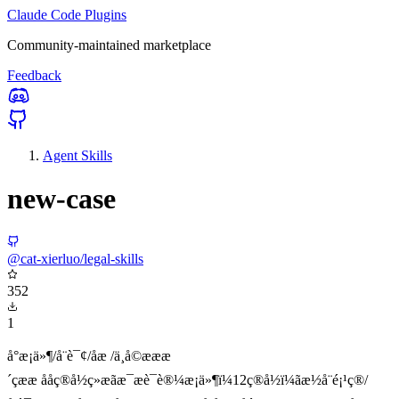
Claude Code Plugins
Community-maintained marketplace
Feedback
Agent Skills
new-case
@cat-xierluo/legal-skills
352
1
å°æ¡ä»¶/å¨è¯¢/åæ /ä¸å©æææ
´çææ ååç®å½ç»æãæ¯æè¯è®¼æ¡ä»¶ï¼12ç®å½ï¼ãæ½å¨é¡¹ç®/