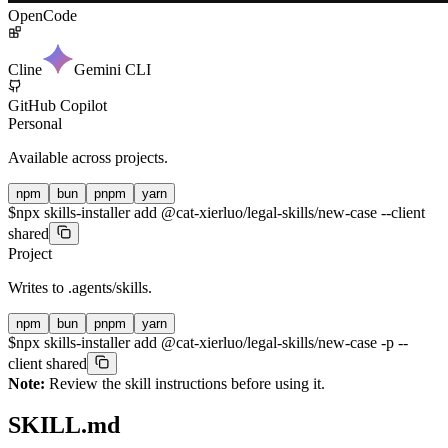
OpenCode
Cline
Gemini CLI
GitHub Copilot
Personal
Available across projects.
npm
bun
pnpm
yarn
$
npx skills-installer add @cat-xierluo/legal-skills/new-case --client
shared
Project
Writes to
.agents/skills
.
npm
bun
pnpm
yarn
$
npx skills-installer add @cat-xierluo/legal-skills/new-case -p --
client shared
Note:
Review the skill instructions before using it.
SKILL.md