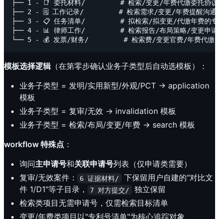
├── 1 - 📑 委托材料/         # 检索/变更/年费代缴委托协议

├── 2 - 🗒️ 工作记录/         # 检索需求/变更/年费提醒沟通

├── 3 - 📋 任务清单/         # 拟检索/拟变更/代缴年费的专
├── 4 - 📊 律师工作/         # 检索报告/布局策略/变更申
模板选择逻辑
（在第零步确认业务子类型后自动选模板）：
业务子类型 = 发明/实用新型/外观/PCT → application
模板
业务子类型 = 复审/无效 → invalidation 模板
业务子类型 = 检索/布局/变更/年费 → search 模板
workflow 特殊点
：
询问
主申请号
和
关联申请号
列表（仅申请类需要）
复审/无效案件：
下保留用户自建的"对比文
6 证据材料/
件 1/D1"等子目录，
独立保留
7 对方提交/
检索类项目无需申请号，仅需检索目标清单
变更/年费类项目以"专利号清单"为核心追踪对象