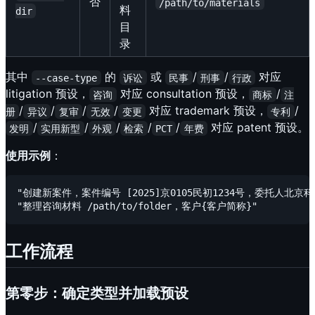
否
/path/to/materials
料
dir
目
录
其中
的
或
/
/
对应
--case-type
诉讼
民事
刑事
行政
litigation 预设，
对应 consultation 预设，
/
咨询
商标
注
/
/
/
/
对应 trademark 预设，
/
册
异议
复审
无效
变更
专利
/
/
/
/
/
对应 patent 预设。
发明
实用新型
外观
检索
PCT
年费
使用示例
：
"创建新案件，案件编号 [2025]京0105民初1234号，委托人
工作流程
第零步：确定类型并加载预设