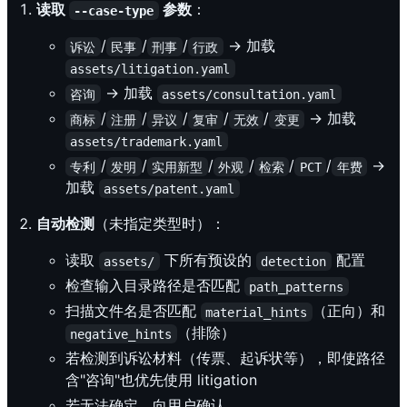
读取
参数
：
--case-type
/
/
/
→ 加载
诉讼
民事
刑事
行政
assets/litigation.yaml
→ 加载
咨询
assets/consultation.yaml
/
/
/
/
/
→ 加载
商标
注册
异议
复审
无效
变更
assets/trademark.yaml
/
/
/
/
/
/
→
专利
发明
实用新型
外观
检索
PCT
年费
加载
assets/patent.yaml
自动检测
（未指定类型时）：
读取
下所有预设的
配置
assets/
detection
检查输入目录路径是否匹配
path_patterns
扫描文件名是否匹配
（正向）和
material_hints
（排除）
negative_hints
若检测到诉讼材料（传票、起诉状等），即使路径
含"咨询"也优先使用 litigation
若无法确定，向用户确认