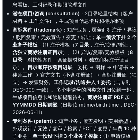
息看板、工时记录和期限管理文件
潜在项目/咨询 (consultation)
：2目录轻量结构（客户
材料 + 工作文件），生成项目信息卡片和待办事项
商标案件 (trademark)
：知产业务，覆盖商标注册 / 异议
/ 驳回复审 / 无效宣告 / 变更 / 转让；
单一预设下挂 2 个
业务子模板
：(1) 注册模板（
7 目录
，注册/变更/转让，
含独立商标注册证目录
）、(2) 异议/复审/无效模板（
8
目录
，对抗性案件，含证据材料 + 独立商标注册证目
录）。
目录顺序按项目进展
：委托 → 图样 → 申请书 →
律师工作 → 官方文书（不含注册证）→ 商标注册证（独
立）→ 发票财务。
工作记录/沟通并入 1 委托
（与专利
DEC-009 一致）。多个申请号的同类文件归位到一起，
生成项目信息卡和续展提醒待办。
商标注册证 PDF 加
YYMMDD 日期前缀
（日期读 mtime/birth time，DEC-
2026-06-11）
专利案件 (patent)
：知产业务，覆盖发明 / 实用新型 /
外观设计 / 无效 / 复审 / 检索 / PCT / 变更 / 年费 10 种
子业务；
单一预设下挂 3 个业务子模板
：(1) 申请模板