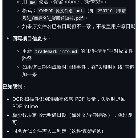
用
改名（保留 mtime，操作铁律）
mv
格式：
（如
YYMMDD 原文件名.pdf
250710 {申请
）
号}_{商标名}_驳回通知书.pdf
如果原文件名已有日期但不一致，
不
覆盖用户原日期
回写项目信息卡
：
更新
的"材料清单"中对应文件
trademark-info.md
路径
如果该日期构成新时间线事件，在"关键时间线"表追
加一条
已知限制
：
OCR 扫描件识别准确率依赖 PDF 质量，失败时退回
PDF mtime
极少数决定书无明确日期（如外文/早期档案），跳过即
可
同名近似文件需人工判定（这种情况罕见）