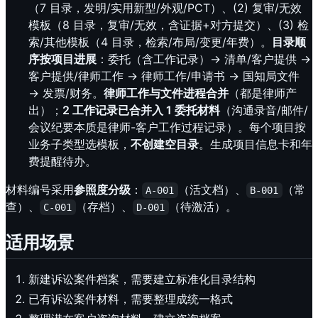
（7 目录，发明/实用新型/外观/PCT）、(2) 复审/无效
模板（8 目录，复审/无效，含证据+对方提交）、(3) 检
索/其他模板（4 目录，检索/布局/变更/年费）。
目录顺
序按项目进展
：委托（含工作记录）→ 清单/客户提供 →
客户提供/律师工作 → 律师工作/申请书 → 国知局文件
→ 发票/财务。
律师工作与文件进程合并
（都是律师产
出）；
2 工作记录已合并入 1 委托材料
（沟通录音/邮件/
会议纪要本质是律师-客户工作过程记录）。每个项目按
业务子类型选模板，
不创建空目录
。生成项目信息卡和年
费提醒待办。
材料编号采用
参照度分级
：
（活文档）、
（常
A-001
B-001
查）、
（存档）、
（待激活）。
C-001
D-001
适用场景
新建诉讼案件档案，需要建立标准化目录结构
已有诉讼案件材料，需要整理成统一格式