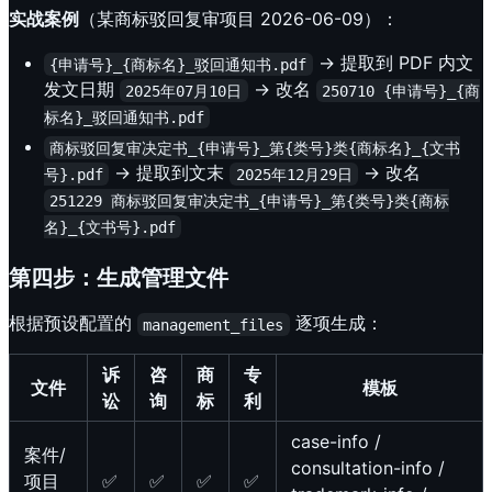
实战案例
（某商标驳回复审项目 2026-06-09）：
→ 提取到 PDF 内文
{申请号}_{商标名}_驳回通知书.pdf
发文日期
→ 改名
2025年07月10日
250710 {申请号}_{商
标名}_驳回通知书.pdf
商标驳回复审决定书_{申请号}_第{类号}类{商标名}_{文书
→ 提取到文末
→ 改名
号}.pdf
2025年12月29日
251229 商标驳回复审决定书_{申请号}_第{类号}类{商标
名}_{文书号}.pdf
第四步：生成管理文件
根据预设配置的
逐项生成：
management_files
诉
咨
商
专
文件
模板
讼
询
标
利
case-info /
案件/
consultation-info /
项目
✅
✅
✅
✅