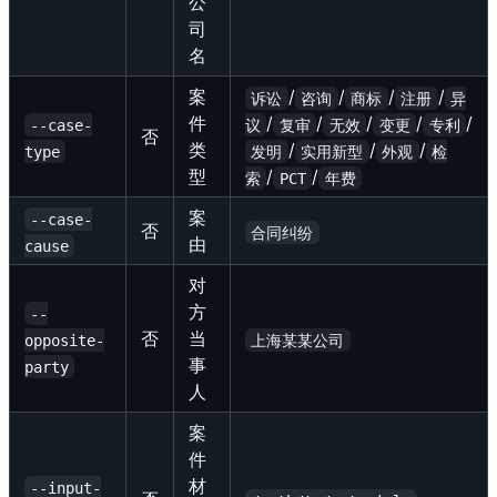
公
司
名
案
/
/
/
/
诉讼
咨询
商标
注册
异
件
/
/
/
/
/
--case-
议
复审
无效
变更
专利
否
类
/
/
/
type
发明
实用新型
外观
检
型
/
/
索
PCT
年费
案
--case-
否
合同纠纷
由
cause
对
方
--
否
当
opposite-
上海某某公司
事
party
人
案
件
材
--input-