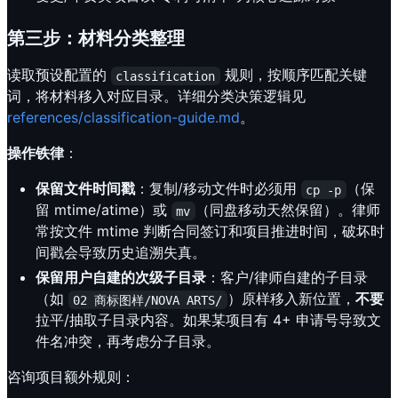
第三步：材料分类整理
读取预设配置的
规则，按顺序匹配关键
classification
词，将材料移入对应目录。详细分类决策逻辑见
references/classification-guide.md
。
操作铁律
：
保留文件时间戳
：复制/移动文件时必须用
（保
cp -p
留 mtime/atime）或
（同盘移动天然保留）。律师
mv
常按文件 mtime 判断合同签订和项目推进时间，破坏时
间戳会导致历史追溯失真。
保留用户自建的次级子目录
：客户/律师自建的子目录
（如
）原样移入新位置，
不要
02 商标图样/NOVA ARTS/
拉平/抽取子目录内容。如果某项目有 4+ 申请号导致文
件名冲突，再考虑分子目录。
咨询项目额外规则：