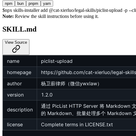
npm
bun
pnpm
yarn
$
npx skills-installer add @cat-xierluo/legal-skills/piclist-upload -p --cl
Note:
Review the skill instructions before using it.
SKILL.md
View Source
name
piclist-upload
homepage
https://github.com/cat-xierluo/legal-skill
author
杨卫薪律师（微信ywxlaw）
version
1.2.0
通过 PicList HTTP Server 将
description
的 Markdown、批量处理多个 Mark
license
Complete terms in LICENSE.txt