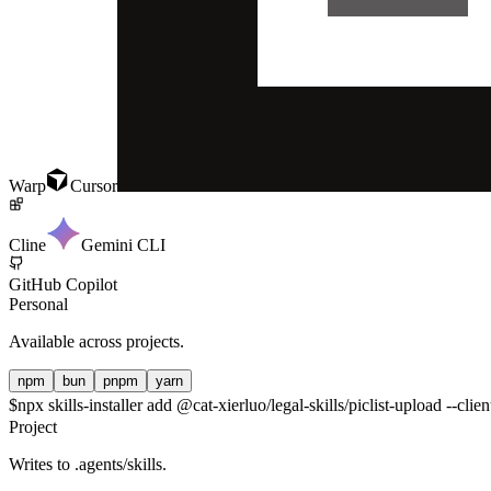
Warp
Cursor
Cline
Gemini CLI
GitHub Copilot
Personal
Available across projects.
npm
bun
pnpm
yarn
$
npx skills-installer add @cat-xierluo/legal-skills/piclist-upload --clie
Project
Writes to
.agents/skills
.