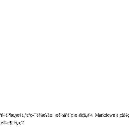
å¹¶æ¿æ¢ä¸ºäºç«¯é¾æ¥ãæ¬æè½åºå¨ç¨æ·éè¦ä¸ä¼ Markdown ä¸­çå¾çã
é®æ¶ä½¿ç¨ã