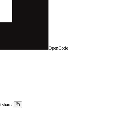
OpenCode
nt shared