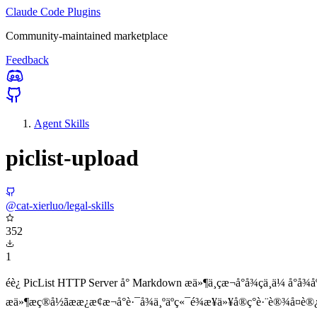
Claude Code Plugins
Community-maintained marketplace
Feedback
Agent Skills
piclist-upload
@cat-xierluo/legal-skills
352
1
éè¿ PicList HTTP Server å° Markdown æä»¶ä¸­çæ¬å°å¾çä¸ä¼ å°å¾åºï¼
æä»¶æç®å½ãææ¿æ¢æ¬å°è·¯å¾ä¸ºäºç«¯é¾æ¥ä»¥å®ç°è·¨è®¾å¤è®¿