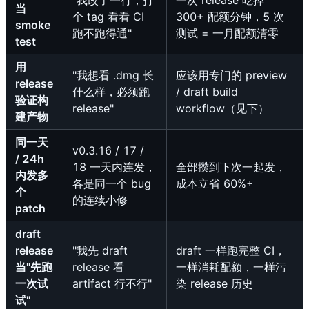
当
个 tag 看看 CI
300+ 配额分钟，5 次
smoke
跑不跑得通"
测试 = 一月配额清零
test
用
"我想看 .dmg 长
应该用专门的 preview
release
什么样，必须跑
/ draft build
验证构
release"
workflow（见下）
建产物
同一天
v0.3.16 / 17 /
/ 24h
18 一天内连发，
全部攒到下次一起发，
内发多
各是同一个 bug
成本立省 60%+
个
的连续小修
patch
draft
release
"我先 draft
draft 一样跑完整 CI，
当"先跑
release 看
一样消耗配额，一样污
一次试
artifact 行不行"
染 release 历史
试"