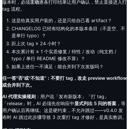
版本时，必须
主动
逐条打印结果让用户确认，禁止直接进入打
tag 流程。
这是给真实用户装的，还是只给自己看 artifact？
CHANGELOG 已经有结构化的本版本条目（不是空、不
是单行 typo）？
距上次 tag ≥ 24 小时？
本次累计有 ≥ 1 个实质修复 / 特性 / 改动（纯文档 /
typo / 单行 README 修改不算）？
如果上述任一不满足：能合并到下次发版吗？
任一答"否"或"不知道"：不要打 tag，改走 preview workflow
或合并到下次。
AI 代理实操规则
：用户说「发布新版本」「打 tag」
「release」时，AI 必须先在响应中
显式列出 5 问的答案
，等
用户确认后再继续。这是硬约束，不允许跳过——v0.4.0 发
布时 AI 跳过此步骤导致 3 次重打 tag 才修好，是真实教训。