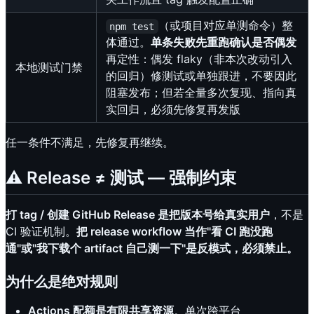
（或项目对应单测命令）整
npm test
体通过。
单条失败先重跑确认是否偶发
再定性：偶发 flaky（非本次改动引入
本地测试门禁
的回归）修测试或单独跟进，不要因此
阻塞发布；但若全量多次复现、指向真
实回归，必须先修复再发版
任一条件不满足，先修复再继续。
⚠️ Release ≠ 测试 — 强制约束
打 tag / 创建 GitHub Release 是把版本号给真实用户
，不是
CI 验证机制。
把 release workflow 当作"看 CI 跑没跑
通"或"我下载个 artifact 自己测一下"是反模式，必须禁止。
为什么是绝对规则
Actions 配额是有限共享资源
。单次跨平台