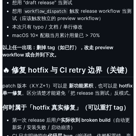
想用 "draft release" 当测试
想用
触发 release workflow 当测
workflow_dispatch
试（应该触发独立的 preview workflow）
本次只有 typo / 文档 / 单行修改
macOS 10× 配额当月累计用量已 > 70%
以上任一出现：删掉 tag（如已打），改走 preview
workflow 或合并到下次。
🔥 修复 hotfix 与 CI retry 边界（关键）
patch 版本（X.Y.Z+1）可以是
新功能累积
，也可以是
hotfix
单一修复
。区分清楚才能避免「把 release 当测试」反模式。
何时属于「hotfix 真实修复」（可以重打 tag）
第一次 release 后用户
实际收到 broken build
（自动更
新坏 / 安装失败 / 启动崩溃）
CI 日志明确指向
代码层 bug
（编译错、依赖配置错、产