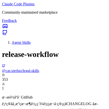
Claude Code Plugins
Community-maintained marketplace
Feedback
Agent Skills
release-workflow
@cat-xierluo/legal-skills
353
1
æ¬æè½åºå¨ GitHub
é¡¹ç®åå¸æ°çæ¬æ¶ä½¿ç¨ï¼è¦ççæ¬å·ç®¡çãCHANGELOG åæ­