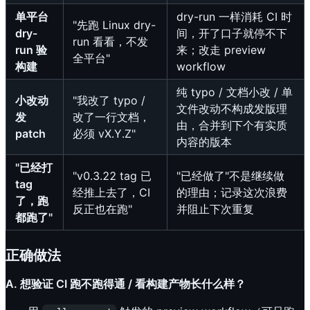
单平台
dry-run 一样消耗 CI 时
"先跑 Linux dry-
dry-
间，开了口子就停不下
run 看看，不发
run 验
来；改走 preview
全平台"
构建
workflow
纯 typo / 文档小改 / 单
小改动
"我改了 typo /
文件改动不构成发版理
发
改了一行文档，
由，合并到下个有实质
patch
必须 vX.Y.Z"
内容的版本
"已经打
"v0.3.22 tag 已
"已经做了"不是继续做
tag
经推上去了，CI
的理由；记录这次浪费
了，跑
反正也在跑"
并阻止下次重复
都跑了"
正确做法
A. 想验证 CI 跑不跑得通 / 看构建产物长什么样？