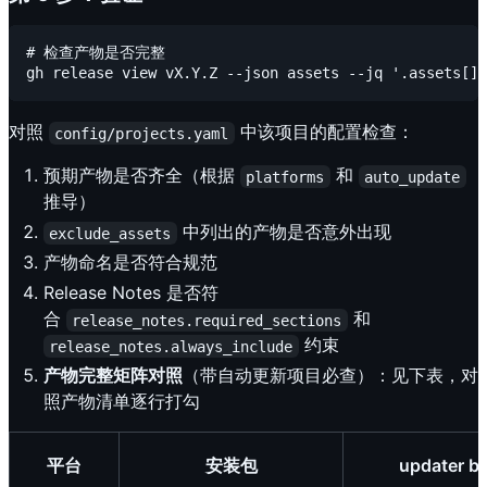
# 检查产物是否完整

对照
中该项目的配置检查：
config/projects.yaml
预期产物是否齐全（根据
和
platforms
auto_update
推导）
中列出的产物是否意外出现
exclude_assets
产物命名是否符合规范
Release Notes 是否符
合
和
release_notes.required_sections
约束
release_notes.always_include
产物完整矩阵对照
（带自动更新项目必查）：见下表，对
照产物清单逐行打勾
平台
安装包
updater bi