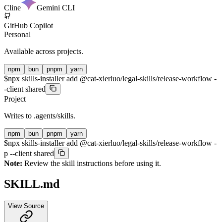
Cline
Gemini CLI
GitHub Copilot
Personal
Available across projects.
npm
bun
pnpm
yarn
$
npx skills-installer add @cat-xierluo/legal-skills/release-workflow -
-client shared
Project
Writes to
.agents/skills
.
npm
bun
pnpm
yarn
$
npx skills-installer add @cat-xierluo/legal-skills/release-workflow -
p --client shared
Note:
Review the skill instructions before using it.
SKILL.md
View Source