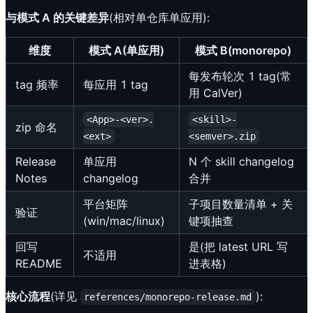
与模式 A 的关键差异
(相对单仓库单应用):
维度
模式 A(单应用)
模式 B(monorepo)
每发布轮次 1 tag(常
tag 频率
每应用 1 tag
用 CalVer)
<App>-<ver>.
<skill>-
zip 命名
<ext>
<semver>.zip
Release
单应用
N 个 skill changelog
Notes
changelog
合并
平台矩阵
子项目数量清单 + 关
验证
(win/mac/linux)
键项抽查
回写
是(把 latest URL 写
不适用
README
进表格)
核心流程
(详见
):
references/monorepo-release.md