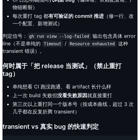
物链断裂）
每次重打 tag 都
有可验证的 commit 推进
（修一行、改
一个配置、新增测试）
判定信号：
输出包含具体 error
gh run view --log-failed
line（不是单纯的
/
这种
Timeout
Resource exhausted
transient 错误）。
何时属于「把 release 当测试」（禁止重打
tag）
单纯想看 CI 跑没跑通、看 artifact 长什么样
上一次 build 失败但
没看失败原因
就直接重打
第三次以上重打同一个版本号（按成本曲线，超过 3 次
几乎都在反复折腾 transient）
transient vs 真实 bug 的快速判定