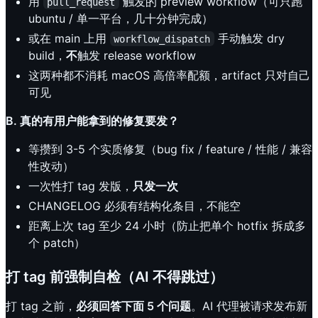
用
触发的 preview workflow（可只跑
pull_request
ubuntu / 单一平台，几十分钟完成）
或在 main 上用
手动触发 dry
workflow_dispatch
build，
不
触发 release workflow
这两种都不消耗 macOS 高倍率配额，artifact 只对自己
可见
B. 真的有用户能拿到的修复要发？
等攒到 3-5 个实质修复（bug fix / feature / 性能 / 兼容
性改动）
一次性打 tag 发版，
只发一次
CHANGELOG 必须有结构化条目，不能空
距离上次 tag 至少 24 小时（防止把单个 hotfix 拆成多
个 patch）
打 tag 前强制自检（AI 不得跳过）
打 tag 之前，
必须回答下面 5 个问题
。AI 代理被请求发布新