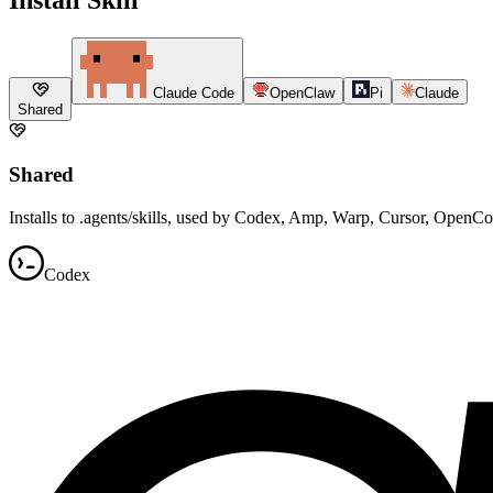
Claude Code
OpenClaw
Pi
Claude
Shared
Shared
Installs to .agents/skills, used by Codex, Amp, Warp, Cursor, OpenC
Codex