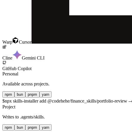
Warp
Cursor
Cline
Gemini CLI
GitHub Copilot
Personal
Available across projects.
npm
bun
pnpm
yarn
$
npx skills-installer add @codehehe/finance_skills/portfolio-review --
Project
Writes to
.agents/skills
.
npm
bun
pnpm
yarn