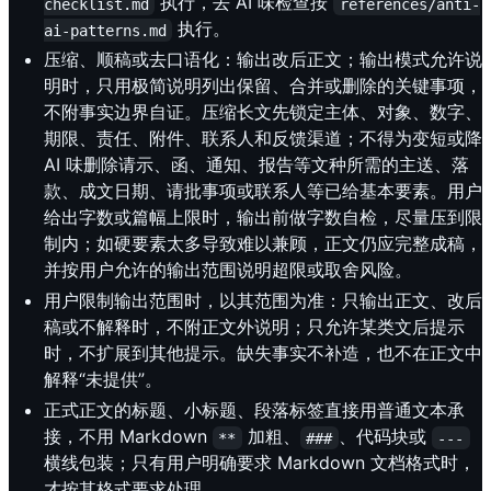
执行，去 AI 味检查按
checklist.md
references/anti-
执行。
ai-patterns.md
压缩、顺稿或去口语化：输出改后正文；输出模式允许说
明时，只用极简说明列出保留、合并或删除的关键事项，
不附事实边界自证。压缩长文先锁定主体、对象、数字、
期限、责任、附件、联系人和反馈渠道；不得为变短或降
AI 味删除请示、函、通知、报告等文种所需的主送、落
款、成文日期、请批事项或联系人等已给基本要素。用户
给出字数或篇幅上限时，输出前做字数自检，尽量压到限
制内；如硬要素太多导致难以兼顾，正文仍应完整成稿，
并按用户允许的输出范围说明超限或取舍风险。
用户限制输出范围时，以其范围为准：只输出正文、改后
稿或不解释时，不附正文外说明；只允许某类文后提示
时，不扩展到其他提示。缺失事实不补造，也不在正文中
解释“未提供”。
正式正文的标题、小标题、段落标签直接用普通文本承
接，不用 Markdown
加粗、
、代码块或
**
###
---
横线包装；只有用户明确要求 Markdown 文档格式时，
才按其格式要求处理。