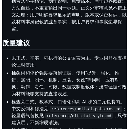
括号式小字结论、制作说明、免责话术、写作边界或处理
方法自述，不重复输出同一标题。正文外审稿意见不按正
文处理；用户明确要求显示的声明、版本或保密标识，以
及材料本身记载的业务事实，按用户要求和事实边界保
留。
质量建议
以正式、平实、可执行的公文语言为主。专业词只在支撑
论证时使用。
抽象词和评价强度要落到证据。使用“提升、强化、推
进、赋能、闭环、机制、显著、长效”等词时，应有对
象、动作、责任、时限、数据或制度载体；没有证据时改
为材料能够支持的直接表述。
检查旁白式、教学式、口语化和高 AI 味的二元包装句。
中文反例和修法见
；
references/anti-ai-patterns.md
轻量语气替换见
，只作
references/official-style.md
建议层，不新增硬清洗。