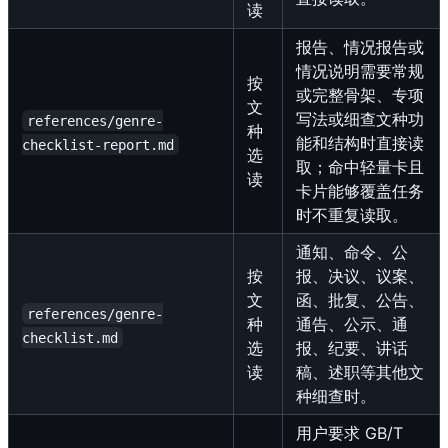
读
报告、情况报告或
情况说明需要常规
按
或完整骨架、专项
文
写法或细查文种功
references/genre-
种
能和结构时直接读
checklist-report.md
选
取；命中轻量卡且
读
卡片能够覆盖任务
时不重复读取。
通知、命令、公
按
报、决议、议案、
文
函、批复、公告、
references/genre-
种
通告、公示、通
checklist.md
选
报、纪要、讲话
读
稿、述职等其他文
种细查时。
用户要求 GB/T