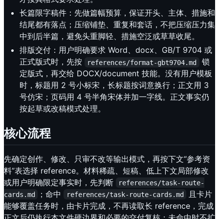
长篇限字稿件：先做篇幅预算，保证开头、主体、措施和
结尾都有落点；压缩铺垫、重复和套话，不把压缩压力集
中到后半篇，避免头重脚轻、措施空泛或草草收尾。
排版交付：用户明确要求 Word、docx、GB/T 9704 或
正式版式时，先按
锁
references/format-gbt9704.md
定版式，再交给 DOCX/document 技能。没有用户模板
时，标题用 2 号小标宋，长标题按词意换行；正文用 3
号仿宋；页码用 4 号半角宋体并加一字线。正文事实仍
按起草或改稿模式处理。
核心流程
先确定创作、修改、只审不改等输出模式，再按下文“参考资
料”表选择 reference。材料稀疏、短稿、低上下文局部修改
或用户明确限定事实时，先判断
references/task-route-
；命中
且卡片
cards.md
references/task-route-cards.md
能够覆盖任务时，由卡片完成，不再读取长 reference，完成
正文后仍执行本文件硬边界和必要的交付复核；未命中时不扩