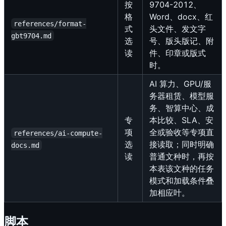
按
9704-2012、
格
Word、docx、红
references/format-
式
头文件、发文字
gbt9704.md
选
号、版头版记、附
读
件、印章或版式
时。
AI 算力、GPU/服
务器租赁、模型服
务、智算中心、成
专
本比较、SLA、安
项
全或验收等专项直
references/ai-compute-
选
接读取；同时明确
docs.md
读
普通文种时，再按
本表该文种的任务
模式和加载条件叠
加相应叶。
脚本