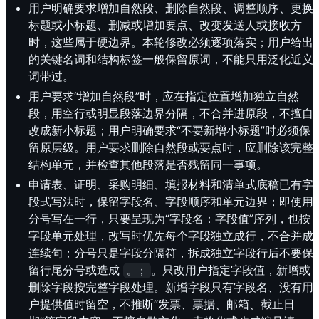
用户明确要求增加自然段、删除自然段、调整顺序、更换
标题或小标题、删减或增加要点、改变发送人或接收方
时，这些属于硬边界。本轮修改必须逐项落实；用户给出
的关键名词和结构标签一般保留原词，不能只用泛化近义
词带过。
用户要求“增加自然段”时，应在指定位置增加独立自然
段，用空行或明显段落边界分隔，不合并进原段，不擅自
改成新小标题；用户明确要求“不要新增小标题”时必须保
留原层级。用户要求删除自然段或要点时，应删除该完整
结构单元，并检查其他段落是否残留同一事项。
申请表、证明、采购明细、填报材料和清单式底稿已有字
段式写法时，保留字段名、字段顺序和单元边界；即使用
分号写在一行，只要呈现为“字段名：字段值”序列，也按
字段单元处理，改写时优先每个字段独立成行，不合并成
连续句；分号只是字段分隔符，拆成独立字段行后不要保
留行尾分号或造成
。只改用户指定字段值，新增或
。；
删除字段按完整字段处理。新增字段只有字段名、没有用
户提供值时留空，不推断“发票、票据、邮箱、截止日