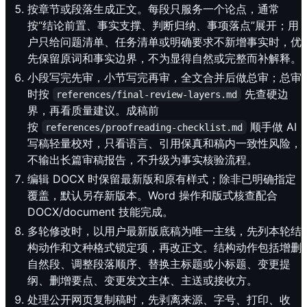
按章节或段落生成正文。每段只服务一个论点，通常
按“结论前置、事实支撑、判断归纳、事项落点”展开；用
户只给问题清单、任务清单或明确要求不新增事实时，优
先保留原词和事实边界，不为显得自然或完整而补解释。
小段写完先审，小节写完再审，全文合并后做总审；总审
时按
先查硬边
references/final-review-layers.md
界，再看质量建议。成稿前
按
顺手做 AI
references/proofreading-checklist.md
写稿轻量校对，只看语言、引用保真和稿内一致性风险，
不输出长篇审稿报告，不升级为事实核验流程。
编辑 DOCX 时保留最新版和原有样式；除非已明确指定
覆盖，默认另存新版本。Word 操作和版式核查配合
DOCX/document 技能完成。
多轮修改时，以用户最新版底稿为唯一主线，先列本轮结
构动作和文种格式锁定项，再改正文。结构动作包括增删
自然段、调整段落顺序、替换主标题或小标题、变更提
纲、删增要点、变更发文主体、主送或接收方。
处理公开网页复制稿时，先剥离来源、字号、打印、收