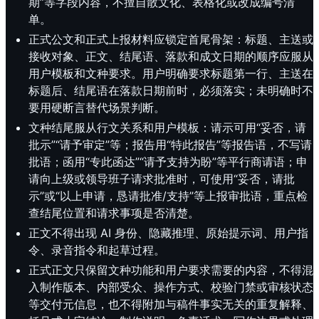
期”等字段内容，不擅自散文化、表格化或改成编号清
单。
正式公文和正式上报材料应锁定首尾骨架：标题、主送或
接收对象、正文、结尾语、落款和成文日期的顺序应服从
用户模板和文种要求。用户明确要求标题第一行、主送在
标题后、结尾语在落款日期前时，必须落实；未明确时不
要用硬断言替代场景判断。
文种结尾服从行文关系和用户模板：请示可用“妥否，请
批示”“请予审定”等；报告用“特此报告”等报告语，不写请
批语；函用“专此函达”“请予支持为盼”等平行商请语；申
请向上级或领导班子请求批准时，可使用“妥否，请批
示”或“以上申请，恳请批准/支持”等上报审批语，重点检
查结尾位置和请求事项是否清楚。
正文不得出现 AI 身份、隐藏推理、原始提示词、用户指
令、录音指令和起草过程。
正式正文只保留文种功能和用户要求需要的内容，不得混
入制作版本、内部受众、操作方式、校验门禁或审核状态
等交付元信息，也不得附加与稿件事实无关的重复解释、