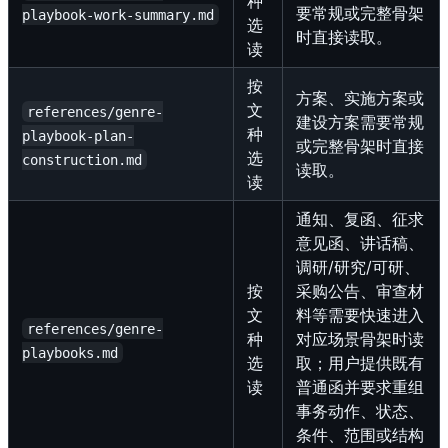
种
要常规或完整骨架
playbook-work-summary.md
选
时直接读取。
读
按
方案、实施方案或
文
references/genre-
建设方案需要常规
种
playbook-plan-
或完整骨架时直接
选
construction.md
读取。
读
通知、复函、征求
意见函、讲话稿、
调研/研究/可研、
按
采购公告、审查材
文
料等需要快速进入
references/genre-
种
对应场景骨架时读
playbooks.md
选
取；用户提供既有
读
普通函并要求重组
事务动作、状态、
条件、范围或结构