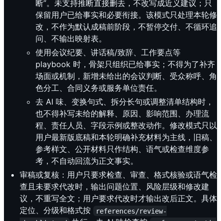
断”。未支持推断直接删去，不改写成近义建议；只
保留用户已给事实和必要衔接。该模式只处理本轮修
改，不作为默认成稿前阶段，不暂停交付、不循环追
问、不输出映射表。
使用会议纪要、讲话稿/致辞、工作要点等
playbook 时，骨架只组织已给事实；不得为了补齐
场面或机制，新增未给出的会议判断、受众称呼、角
色分工、合同义务或服务单位责任。
去 AI 味、变换句式、拆分长句或调整清单结构时，
也不得补写未给的解释、原因、影响范围、办理流
程、责任人员、字段示例或整改动作。修改模式只以
用户最新版底稿和本轮明确补充材料为主线，旧稿、
参考样文、公开材料只作结构、语气或检查维度参
考，不自动回流为正文事实。
审稿或复核：用户只要求检查、审查、格式核验或语气检
查且未要求代改时，输出问题位置、风险层级和修改建
议，不重写全文；用户要求代改时才输出改后正文。具体
定位、分级和格式按
references/review-