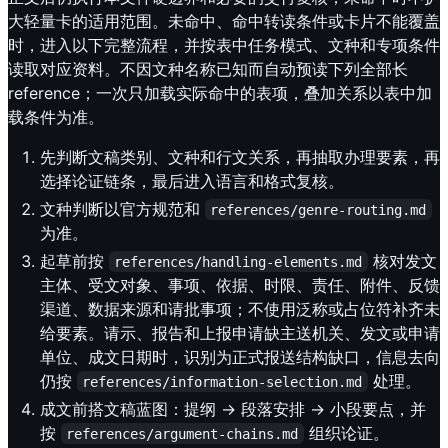
大轻量卡的适用范围。未命中、命中转读条件或卡片不能覆盖
时，进入以下完整流程，并按表中任务模式、文种和专项条件
读取对应资料。不因文种名称已知而自动预读下列全部长
reference；一次只加载实际命中的表项，叠加关系以表中加
载条件为准。
先判断文稿类别、文种和行文关系，再抽取办理要素，再
选择论证链条，最后进入语言和格式复核。
文种判断以官方规范和
references/genre-routing.md
为准。
起草前按
核对发文
references/handling-elements.md
主体、受文对象、事项、依据、时限、责任、附件、反馈
渠道、数据来源和请批事项；不使用泛称或占位符补齐未
给要素。请示、报告和上报申请缺主送机关、发文或申请
单位、成文日期时，识别为正式报送结构缺口，信息去向
仍按
处理。
references/information-selection.md
成文前搭文稿蓝图：提纲 -> 段落安排 -> 小段要点，并
按
组织论证。
references/argument-chains.md