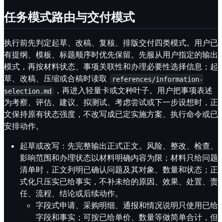
任务模式路由与交付模式
执行前先判定起草、改稿、复核、排版交付四类模式。用户已
有提纲、模板、标题顺序时优先保留。先服从用户指定的输出
模式，再按材料状态、事项关联性和办理必要性选择信息；起
草、改稿、压缩或合稿时读取
references/information-
，再进入轻量卡或文种叶子。用户把事项表述
selection.md
为考察、评估、建议、拟测试、考虑尝试或下一步设想时，正
文保持原有状态强度，不改写成已定实施方案、执行命令或已
安排动作。
起草或改写：先完整输出正式正文。风险、整改、检查、
影响范围和办理状态以材料明确内容为限；材料只给问题
清单时，正文列明已确认问题及其对象、数量和状态；正
式化只压实已给事实，不补未给的原因、效果、处置、责
任、流程、结论或后续动作。
字段式申请、采购明细、通报和情况说明只使用已给
字段和事实；可按已给单价、数量等做简单合计，但