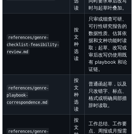
选
同时要求审后改写
读
时与起草叶叠加。
只审或细查可研、
可行性研究报告的
按
数据性质、估算依
文
references/genre-
据和文种功能时读
种
checklist-feasibility-
取；起草、改写或
选
review.md
审后改写仍使用既
读
有 playbook 和论
证链。
按
普通函起草，以及
文
references/genre-
只改错字、标点、
种
playbook-
格式或明确局部措
选
correspondence.md
辞时读取。
读
按
工作总结、工作要
文
点、周报或月报需
references/genre-