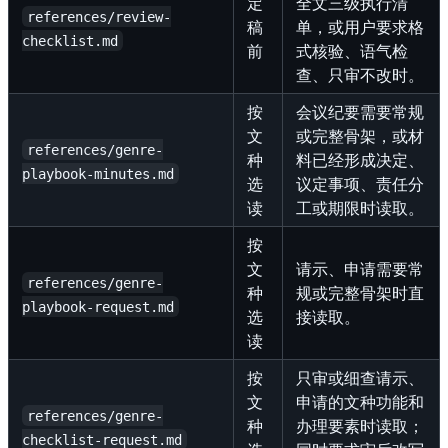
定
全文三级执行清
references/review-
稿
单，或用户要求格
checklist.md
前
式核验、语气检
查、只审不改时。
按
会议纪要需要常规
文
或完整骨架，或材
references/genre-
种
料已经形成决定、
playbook-minutes.md
选
议定事项、责任分
读
工或期限时读取。
按
文
请示、申请需要常
references/genre-
种
规或完整骨架时直
playbook-request.md
选
接读取。
读
按
只审或细查请示、
文
申请的文种功能和
references/genre-
种
办理要素时读取；
checklist-request.md