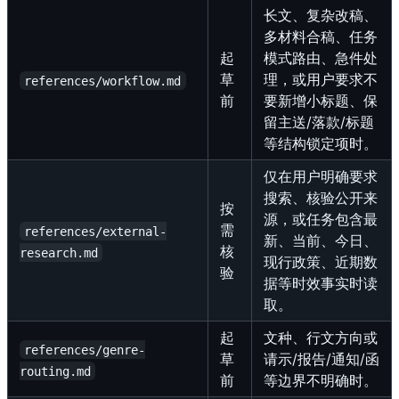
长文、复杂改稿、
多材料合稿、任务
起
模式路由、急件处
草
理，或用户要求不
references/workflow.md
前
要新增小标题、保
留主送/落款/标题
等结构锁定项时。
仅在用户明确要求
搜索、核验公开来
按
源，或任务包含最
需
references/external-
新、当前、今日、
核
research.md
现行政策、近期数
验
据等时效事实时读
取。
起
文种、行文方向或
references/genre-
草
请示/报告/通知/函
routing.md
前
等边界不明确时。