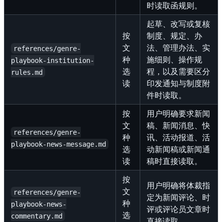
时读取函规则。
起草、改写或复核
按
制度、规定、办
文
法、管理办法、实
references/genre-
种
施细则、操作规
playbook-institution-
选
程，以及需要区分
rules.md
读
印发通知与制度附
件时读取。
按
用户明确要求新闻
文
稿、新闻消息、快
references/genre-
种
讯、活动报道、活
playbook-news-message.md
选
动新闻稿或新闻通
读
稿时直接读取。
按
用户明确将体裁指
文
references/genre-
定为新闻评论、时
种
playbook-news-
评或评论员文章时
选
commentary.md
直接读取。