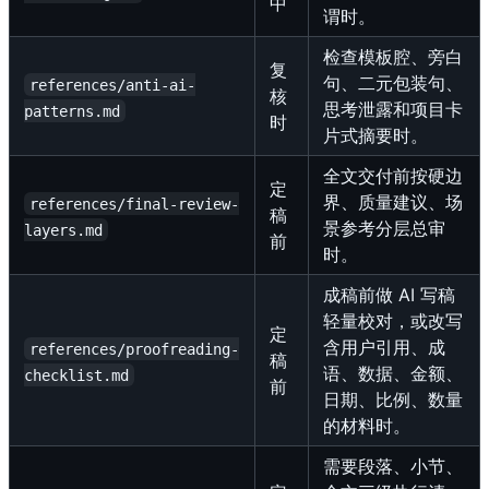
中
谓时。
检查模板腔、旁白
复
句、二元包装句、
references/anti-ai-
核
思考泄露和项目卡
patterns.md
时
片式摘要时。
全文交付前按硬边
定
界、质量建议、场
references/final-review-
稿
景参考分层总审
layers.md
前
时。
成稿前做 AI 写稿
轻量校对，或改写
定
含用户引用、成
references/proofreading-
稿
语、数据、金额、
checklist.md
前
日期、比例、数量
的材料时。
需要段落、小节、