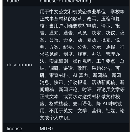
name
chinese-official-writing
用于中文公文和机关企事业单位、学校等
正式事务材料的起草、改写、压缩和复
核；当用户明确要求写申请、请示、报
告、通知、通告、意见、决定、决议、议
案、公报、命令、函、复函、批复、说
明、方案、纪要、公告、公示、通报、征
求意见函、制度、规定、办法、管理办
法、实施细则、操作规程、工作要点、总
description
结、调研、讲话、致辞、采购公告、可
研、审查材料、AI 算力、新闻稿、新闻
消息、快讯、活动报道、活动新闻稿、新
闻通稿、新闻评论、时评、评论员文章等
正式文本，或要求对这类材料做文种校
验、格式核验、去口语化、降 AI 味时使
用。不用于英文、文学、营销、社媒、论
文或个人求职。
license
MIT-0