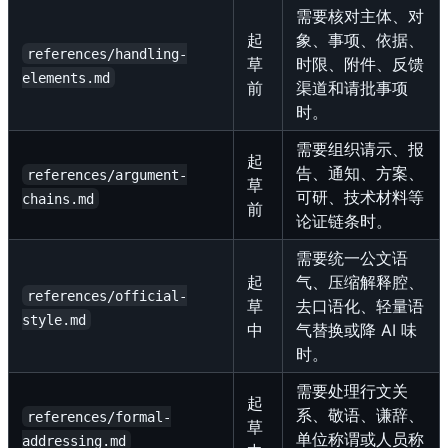
需要核对主体、对
起
象、事项、依据、
references/handling-
草
时限、附件、反馈
elements.md
前
渠道和请批事项
时。
需要组织请示、报
起
告、通知、方案、
references/argument-
草
可研、技术材料等
chains.md
前
论证链条时。
需要统一公文语
起
气、压缩解释腔、
references/official-
草
去口语化、轻量语
style.md
中
气替换或降 AI 味
时。
需要处理行文关
起
系、敬语、谦辞、
references/formal-
草
单位称谓或人员称
addressing.md