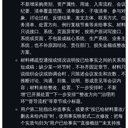
不新增采购类别、资产属性、用途、入库流程、会议
纪要、清单覆盖范围、清单版本、子项清单、参与对
象、讨论过程、反馈结果、发文主体、联系方式、任
务清单、处置方向、例行复核节奏等未给事实。材料
只说接口、系统、页面异常时，按用户原词写接口、
系统或页面，不包装成核心系统、生产系统、业务主
系统，也不补原因结论、责任部门、损失金额或整改
方案。
材料稀疏型通报或情况说明按已给事实之间的关系简
短成稿；缺少某一环节时，不补齐固定章节。材料只
说组织会议或协调会时，只陈述会议发生和次数，不
推断讨论、沟通、归集、说明、形成意见等会议内
容；材料未给整改、处置、下一步安排时，不新
增“已开展处置”“下一步安排”“整改方向”“治理闭
环”“督导流程”等章节或小标题。
用户第二轮指出补造事实，或要求“按已给材料重改/
删去未给内容”时，使用事实映射式二次修改：把每
个实质句归为“用户已给事实”“直接概括”“未支持推