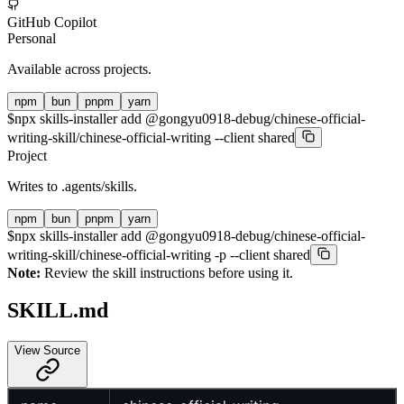
GitHub Copilot
Personal
Available across projects.
npm
bun
pnpm
yarn
$
npx skills-installer add @gongyu0918-debug/chinese-official-
writing-skill/chinese-official-writing --client shared
Project
Writes to
.agents/skills
.
npm
bun
pnpm
yarn
$
npx skills-installer add @gongyu0918-debug/chinese-official-
writing-skill/chinese-official-writing -p --client shared
Note:
Review the skill instructions before using it.
SKILL.md
View Source