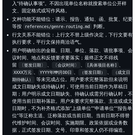
入“待确认事项”。不因出现单位名称就搜索单位公开样
文、固定格式或写作风格。
文种功能不能错位：请示、报告、通知、函、批复、纪要
等按
判断。
references/genre-routing.md
行文关系不能错位：上行文不替上级作决定，下行文要有
执行要求，平行文保持商洽语气。
用户明确给出的金额、日期、单位、落款、请批事项、会
议时间、地点和反馈要求要落实；最终正文不得残
留
、
、
、
〔签发日期〕
〔会议时间〕
[具体项目名称]
、
、
、
XXXX万元
YYYY年MM月DD日
（签发日期）
（成文日
等未完成占位。用户要求完整落款但未说明
期待确认）
成文日期缺失或待确认时，可使用当前日期作为草稿日
期；用户明示成文日期缺失、待确认或需另行确认时，不
使用当前日期补落款。用户未要求完整落款、主送或成文
日期时，不为补齐格式添加“上级单位”“申请单位”“报告单
位”等泛称主送、泛称落款或当前日期。当前日期不得替
代维护时间、会议时间、实施期限、政策依据或业务数
据，正式签发日期、文号、印章和签发人仍不得编造。