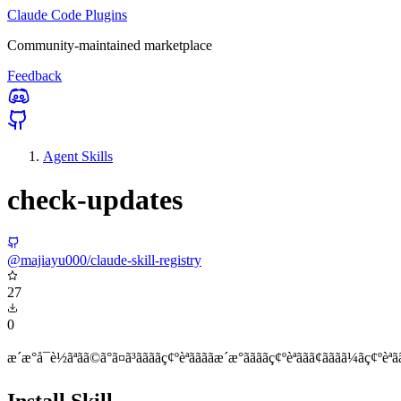
Claude Code Plugins
Community-maintained marketplace
Feedback
Agent Skills
check-updates
@majiayu000/claude-skill-registry
27
0
æ´æ°å¯è½ãªãã©ã°ã¤ã³ããããç¢ºèªããããæ´æ°ããããç¢ºèªããã¢ãããã¼ãç¢ºèªãã
Install Skill