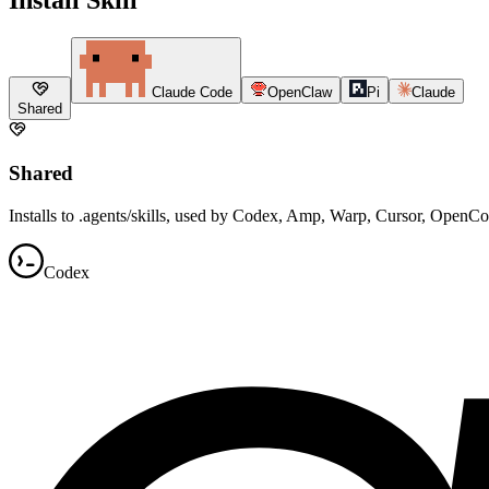
Claude Code
OpenClaw
Pi
Claude
Shared
Shared
Installs to .agents/skills, used by Codex, Amp, Warp, Cursor, OpenC
Codex