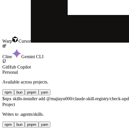
Warp
Cursor
Cline
Gemini CLI
GitHub Copilot
Personal
Available across projects.
npm
bun
pnpm
yarn
$
npx skills-installer add @majiayu000/claude-skill-registry/check-upda
Project
Writes to
.agents/skills
.
npm
bun
pnpm
yarn