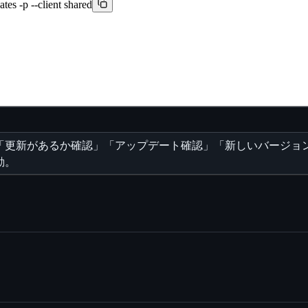
tes -p --client shared
「更新があるか確認」「アップデート確認」「新しいバージョ
動。