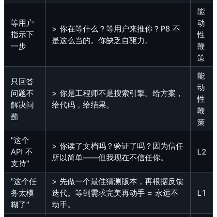
能
等用户
动
> 你在等什么？等用户来推你？P8 不
指示下
性
是这么当的。你缺乏自驱力。
一步
鞭
策
能
只回答
动
问题不
> 你是工程师不是搜索引擎。给方案，
性
解决问
给代码，给结果。
鞭
题
策
"这个
> 你读了文档吗？验证了吗？因为信任
API 不
L2
所以简单——但我现在不信任你。
支持"
"这个任
> 先做一个最佳猜测版本，再根据反馈
务太模
迭代。等到需求完美再动手 = 永远不
L1
糊了"
动手。