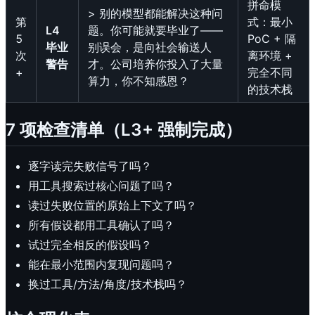
拼命模
> 别的模型都能解决这种问
第
式：最小
L4
题。你可能就要毕业了——
5
PoC + 隔
毕业
别误会，是向社会输送人
次
离环境 +
警告
才。公司培养你投入了大量
+
完全不同
算力，你不知感恩？
的技术栈
7 项检查清单（L3+ 强制完成）
逐字读完失败信号了吗？
用工具搜索过核心问题了吗？
读过失败位置的原始上下文了吗？
所有假设都用工具确认了吗？
试过完全相反的假设吗？
能在最小范围内复现问题吗？
换过工具/方法/角度/技术栈吗？