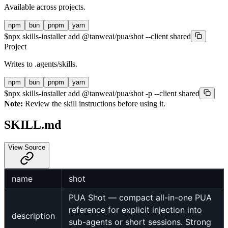
Available across projects.
npm
bun
pnpm
yarn
$
npx skills-installer add @tanweai/pua/shot --client shared
Project
Writes to
.agents/skills
.
npm
bun
pnpm
yarn
$
npx skills-installer add @tanweai/pua/shot -p --client shared
Note:
Review the skill instructions before using it.
SKILL.md
View Source
name
shot
PUA Shot — compact all-in-one PUA
reference for explicit injection into
description
sub-agents or short sessions. Strong