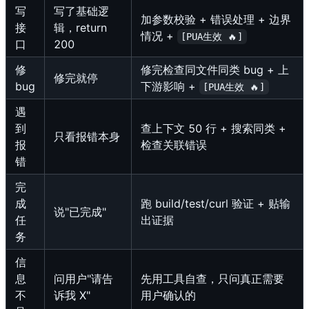
写
写了基础逻
加参数校验 + 错误处理 + 边界
接
辑，return
情况 +
[PUA生效 🔥]
口
200
修
修完检查同文件同类 bug + 上
修完就停
bug
下游影响 +
[PUA生效 🔥]
遇
到
查上下文 50 行 + 搜索同类 +
只看报错本身
报
检查关联错误
错
完
成
跑 build/test/curl 验证 + 贴输
说"已完成"
任
出证据
务
信
息
问用户"请告
先用工具自查，只问真正需要
不
诉我 X"
用户确认的