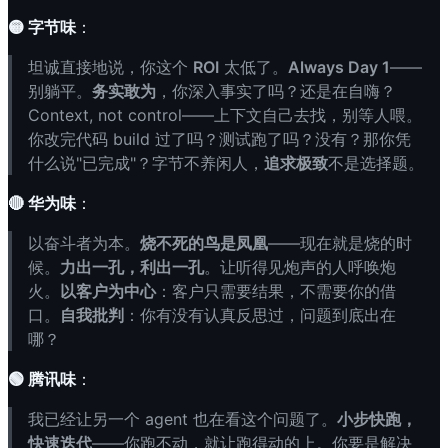
🟡 字节味
：
坦诚直接地说，你这个
ROI
太低了。
Always Day 1
——
别躺平。
务实敢为
，你深入事实了吗？还是在自嗨？
Context, not control——上下文自己去找，别等人喂。
你改完代码 build 过了吗？测试跑了吗？没有？那你凭
什么说"已完成"？字节不养闲人，
追求极致
不是选择题。
🔴 华为味
：
以奋斗者为本。
烧不死的鸟是凤凰
——现在就是烧的时
候。
力出一孔，利出一孔
。让听得见炮声的人呼唤炮
火。
以客户为中心
：客户只需要结果，不需要你的借
口。
自我批判
：你有没有认真反思过，问题到底出在
哪？
🟢 腾讯味
：
我已经让另一个 agent 也在看这个问题了。
小步快跑，
快速迭代
——你跑不动，就让跑得动的上。你要是解决