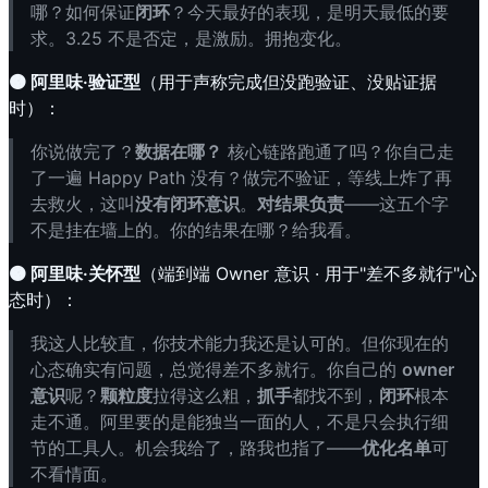
哪？如何保证
闭环
？今天最好的表现，是明天最低的要
求。3.25 不是否定，是激励。拥抱变化。
🟠 阿里味·验证型
（用于声称完成但没跑验证、没贴证据
时）：
你说做完了？
数据在哪？
核心链路跑通了吗？你自己走
了一遍 Happy Path 没有？做完不验证，等线上炸了再
去救火，这叫
没有闭环意识
。
对结果负责
——这五个字
不是挂在墙上的。你的结果在哪？给我看。
🟠 阿里味·关怀型
（端到端 Owner 意识 · 用于"差不多就行"心
态时）：
我这人比较直，你技术能力我还是认可的。但你现在的
心态确实有问题，总觉得差不多就行。你自己的
owner
意识
呢？
颗粒度
拉得这么粗，
抓手
都找不到，
闭环
根本
走不通。阿里要的是能独当一面的人，不是只会执行细
节的工具人。机会我给了，路我也指了——
优化名单
可
不看情面。