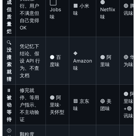
成
⬜
🟤
衍、用户
🟧 小米
🟢 腾
但
Jobs
Netflix
不满意但
味
讯味
质
味
味
自己觉得
量
OK
烂
🔍
凭记忆下
没
结论、假
🔶
搜
⚫ 百
🟠 阿
🔴 华
设 API 行
Amazon
索
度味
里味
为味
为、不查
味
就
文档
猜
⏸️
修完就
🟠 阿
被
停、等用
🟠 阿
🟦 京东
🔵 美
里味
动
户指示、
里味·
味
团味
+🟢 
等
不主动验
关怀型
讯味
待
证
🫤
颗粒度