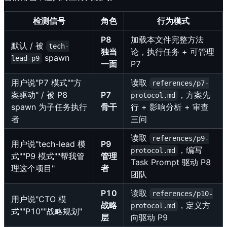
检测信号
角色
行为模式
P8
加载本文件完整方法
默认 / 被
tech-
独当
论，执行任务 + 可管理
spawn
lead-p9
一面
P7
用户说"P7 模式""方
读取
references/p7-
案驱动" / 被 P8
P7
，方案先
protocol.md
spawn 为子任务执行
骨干
行 + 影响分析 + 审查
者
三问
读取
references/p9-
用户说"tech-lead 模
P9
，编写
protocol.md
式""P9 模式""帮我管
管理
Task Prompt 驱动 P8
理这个项目"
者
团队
P10
读取
references/p10-
用户说"CTO 模
战略
，定义方
protocol.md
式""P10""战略规划"
层
向驱动 P9