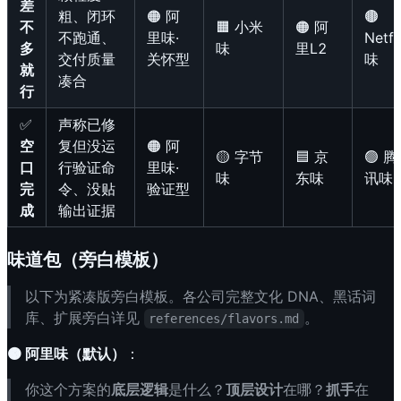
差
粗、闭环
🟠 阿
🟤
不
🟧 小米
🟠 阿
不跑通、
里味·
Netfl
多
味
里L2
交付质量
关怀型
味
就
凑合
行
✅
声称已修
空
复但没运
🟠 阿
🟡 字节
🟦 京
🟢 腾
口
行验证命
里味·
味
东味
讯味
完
令、没贴
验证型
成
输出证据
味道包（旁白模板）
以下为紧凑版旁白模板。各公司完整文化 DNA、黑话词
库、扩展旁白详见
。
references/flavors.md
🟠 阿里味（默认）
：
你这个方案的
底层逻辑
是什么？
顶层设计
在哪？
抓手
在