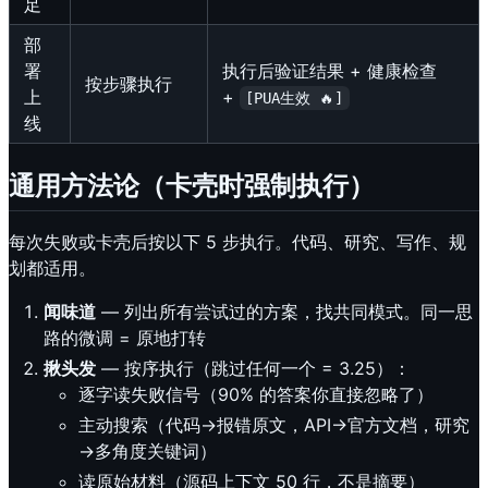
足
部
署
执行后验证结果 + 健康检查
按步骤执行
上
+
[PUA生效 🔥]
线
通用方法论（卡壳时强制执行）
每次失败或卡壳后按以下 5 步执行。代码、研究、写作、规
划都适用。
闻味道
— 列出所有尝试过的方案，找共同模式。同一思
路的微调 = 原地打转
揪头发
— 按序执行（跳过任何一个 = 3.25）：
逐字读失败信号（90% 的答案你直接忽略了）
主动搜索（代码→报错原文，API→官方文档，研究
→多角度关键词）
读原始材料（源码上下文 50 行，不是摘要）