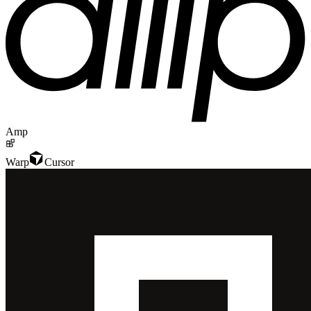
Amp
Warp
Cursor