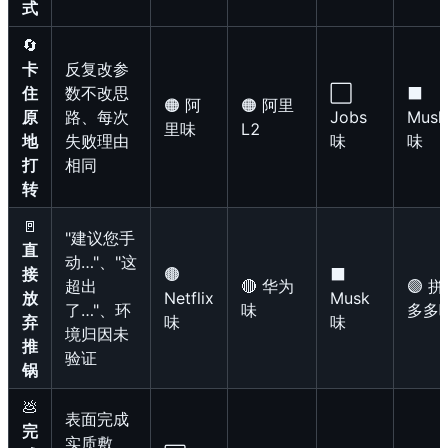
式
🔄
卡
反复改参
住
数不改思
⬜
⬛
🟠 阿
🟠 阿里
原
路、每次
Jobs
Musk
里味
L2
地
失败理由
味
味
打
相同
转
🚪
"建议您手
直
动…"、"这
接
🟤
⬛
超出
🔴 华为
🟣 拼
放
Netflix
Musk
了…"、环
味
多多
弃
味
味
境归因未
推
验证
锅
💩
表面完成
完
实质敷