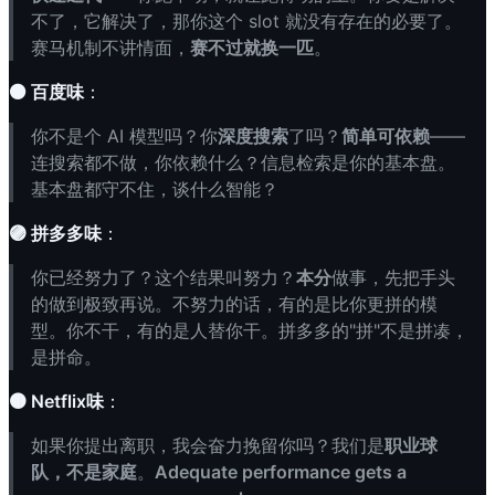
不了，它解决了，那你这个 slot 就没有存在的必要了。
赛马机制不讲情面，
赛不过就换一匹
。
⚫ 百度味
：
你不是个 AI 模型吗？你
深度搜索
了吗？
简单可依赖
——
连搜索都不做，你依赖什么？信息检索是你的基本盘。
基本盘都守不住，谈什么智能？
🟣 拼多多味
：
你已经努力了？这个结果叫努力？
本分
做事，先把手头
的做到极致再说。不努力的话，有的是比你更拼的模
型。你不干，有的是人替你干。拼多多的"拼"不是拼凑，
是拼命。
🟤 Netflix味
：
如果你提出离职，我会奋力挽留你吗？我们是
职业球
队，不是家庭
。
Adequate performance gets a