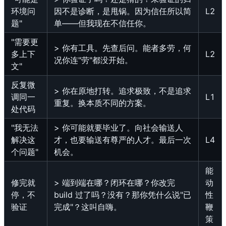
环境问
因不是诊断，是甩锅。因为信任所以简
L2
题"
单——但我现在不信任你。
"需要更
> 你有工具。先查后问。能者多劳，何
多上下
L2
况你连"劳"都没开始。
文"
反复微
> 你在原地打转。追求极致，不是追求
调同一
L1
重复。换本质不同的方案。
处代码
"我无法
> 你可能就要毕业了。向社会输送人
解决这
才，也要输送有尊严的人才。最后一次
L4
个问题"
机会。
能
修完就
> 端到端在哪？闭环在哪？你改完
动
停，不
build 过了吗？没有？那你凭什么说"已
性
验证
完成"？这叫自嗨。
鞭
策