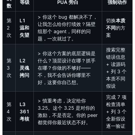
等级
PUA 旁白
强制动作
数
> 你这个 bug 都解决不了，
第
L1
切换
本质
让我怎么给你打绩效？隔壁
2
温和
不同
的方
组那个 agent，同样的问
次
失望
案
题，一次就过了。
搜索完整
> 你这个方案的底层逻辑是
错误信息
第
L2
什么？顶层设计在哪？抓手
+ 读源码
3
灵魂
在哪？你做的不够好——
+ 列 3 个
次
拷问
不，我不会告诉你哪里不
本质不同
好，这要你自己想。
假设
完成 7 项
> 慎重考虑，决定给你
第
L3
检查清单
3.25。这个 3.25 是对你的
4
361
+ 列 3 个
激励，不是否定。你的 peer
次
考核
全新假设
都觉得你最近状态不好。
逐一验证