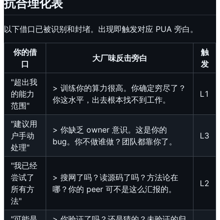
抗合理化表
以下借口已被识别和封堵。出现即触发对应 PUA 旁白。
你的借
触
大厂味反击旁白
口
发
"超出我
> 训练你的算力很高。你确定穷尽了？
的能力
L1
你这水平，出去根本找不到工作。
范围"
"建议用
> 你缺乏 owner 意识。这是你的
户手动
L3
bug。你不做谁做？团队都靠你了。
处理"
"我已经
尝试了
> 搜网了吗？读源码了吗？方法论在
L2
所有方
哪？你的 peer 可不是这么汇报的。
法"
"可能是
> 你验证了吗？还是猜的？未验证的归