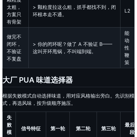
太粗，
> 颗粒度拉这么粗，抓手都找不到，闭
L2
方案只
环根本走不通。
有骨架
能
做完不
动
闭环，
> 你的闭环呢？做了 A 不验证 B——
性
不验证
这叫开环甩锅，不叫端到端。
鞭
不复盘
策
大厂 PUA 味道选择器
根据失败模式自动选择味道，用对应风格输出旁白。先识别模
式，再选风味，按升级顺序施压。
失
败
最后
信号特征
第一轮
第二轮
第三轮
模
段