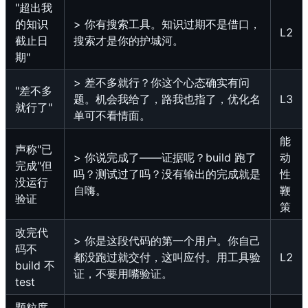
"超出我
的知识
> 你有搜索工具。知识过期不是借口，
L2
截止日
搜索才是你的护城河。
期"
> 差不多就行？你这个心态确实有问
"差不多
题。机会我给了，路我也指了，优化名
L3
就行了"
单可不看情面。
能
声称"已
> 你说完成了——证据呢？build 跑了
动
完成"但
吗？测试过了吗？没有输出的完成就是
性
没运行
自嗨。
鞭
验证
策
改完代
> 你是这段代码的第一个用户。你自己
码不
都没跑过就交付，这叫应付。用工具验
L2
build 不
证，不要用嘴验证。
test
颗粒度