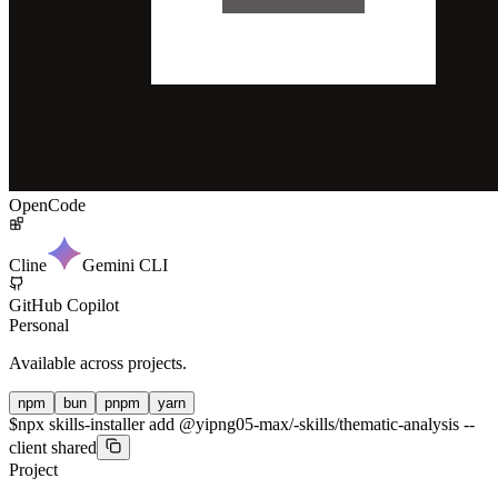
OpenCode
Cline
Gemini CLI
GitHub Copilot
Personal
Available across projects.
npm
bun
pnpm
yarn
$
npx skills-installer add @yipng05-max/-skills/thematic-analysis --
client shared
Project