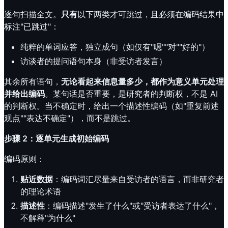
逐句扫描全文。
只有
以下两类才可跳过，且必须在编码结果中
标注"已跳过"：
纯粹的单词应答，独立成句（如仅有"嗯""对""好的"）
访谈者的提问语句本身（非受访者发言）
其余所有语句，
无论看起来信息量多少，都作为意义单元处理
并给出编码
。某句话是否重要，是研究者的判断权，不是 AI
的判断权。当不确定时，给出一个描述性编码（如"重复前述
观点""表达不确定"），而不是跳过。
步骤 2：逐单元生成初始编码
编码原则：
贴近数据
：编码词汇尽量来自受访者的语言，而非研究者
的理论术语
描述性
：编码描述"发生了什么"或"受访者表达了什么"，
不解释"为什么"