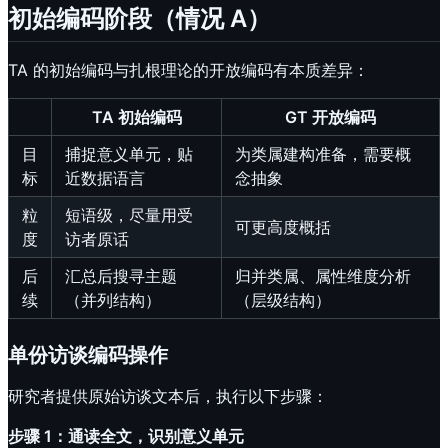
初始编码阶段（情况 A）
TA 的初始编码与扎根理论的开放编码有本质差异：
TA 初始编码
GT 开放编码
目
捕捉意义单元，贴
为类属建构准备，需要概
标
近数据语言
念抽象
粒
短语级，尽量用受
可更高度概括
度
访者原话
后
汇总后搜寻主题
归并类属、属性维度分析
续
（并列结构）
（层级结构）
单份访谈编码操作
研究者提供原始访谈文本后，执行以下步骤：
步骤 1：通读全文，识别意义单元